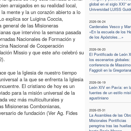
global en el siglo XXI” en
 bien arraigados en su realidad local,
Universidad LUISS Guido
 la mente y la un corazón abierto a lo
 Lo explica sor Luigina Coccia,
2026-06-24
a general de las Misioneras
Cardenales Vesco y Mar
anas que intervino la semana pasada
«En la escuela de los H
de los Apóstoles…»
ornadas Nacionales de Formación y
icina Nacional de Cooperación
2026-06-20
dación Missio y que este año celebró su
El Pontificado de León 
2).
los escenarios globales:
conferencia de Massimo
Faggioli en la Gregorian
e que la Iglesia de nuestro tiempo
niversal a la que se enfrenta la Iglesia
2026-06-19
encuentre. El cristiano de hoy es un
León XIV en Pavía: en l
iado para la misión universal de la
fuentes de un estilo mis
agustiniano
ada vez más multiculturales y
 las Misioneras Combonianas,
2026-05-31
ersario de fundación (Ver Ag. Fides
La Asamblea de las Obr
Misionales Pontificias
peregrina tras las huella
beato Paolo Manna