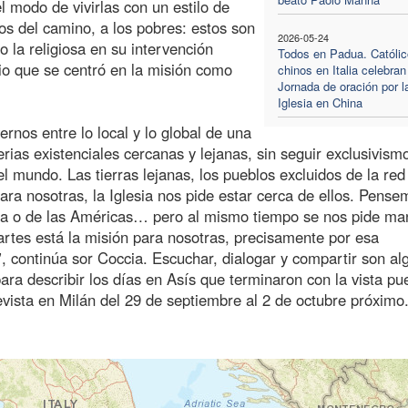
el modo de vivirlas con un estilo de
os del camino, a los pobres: estos son
2026-05-24
o la religiosa en su intervención
Todos en Padua. Católi
io que se centró en la misión como
chinos en Italia celebran
Jornada de oración por l
Iglesia en China
nos entre lo local y lo global de una
ias existenciales cercanas y lejanas, sin seguir exclusivism
l mundo. Las tierras lejanas, los pueblos excluidos de la red
ara nosotras, la Iglesia nos pide estar cerca de ellos. Pens
ica o de las Américas… pero al mismo tiempo se nos pide ma
artes está la misión para nosotras, precisamente por esa
, continúa sor Coccia. Escuchar, dialogar y compartir son al
para describir los días en Asís que terminaron con la vista pu
evista en Milán del 29 de septiembre al 2 de octubre próximo