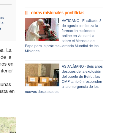
obras misionales pontificias
cos
VATICANO - El sábado 8
 la
de agosto comienza la
a
formación misionera
online en vietnamita
sobre el Mensaje del
Papa para la próxima Jornada Mundial de las
os. La
Misiones
 de la
emos en
ASIA/LÍBANO - Seis años
ntener
después de la explosión
del puerto de Beirut, las
OMP también responden
gunas
a la emergencia de los
esta en
nuevos desplazados
.