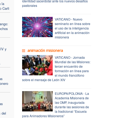
identidad sacerdotal ante los nuevos desafíos
 la
pastorales
 Carli
VATICANO - Nuevo
engo:
seminario en línea sobre
el uso de la inteligencia
echos
artificial en la animación
misionera
XIV y
animación misionera
VATICANO - Jornada
Mundial de las Misiones:
a
tercer encuentro de
formación en línea para
el mundo francófono
as
sobre el mensaje de León XIV
ionero
EUROPA/POLONIA - La
Academia Misionera de
las OMP, inaugurada
as
durante las sesiones de
la tradicional “Escuela
s del
para Animadores Misioneros”