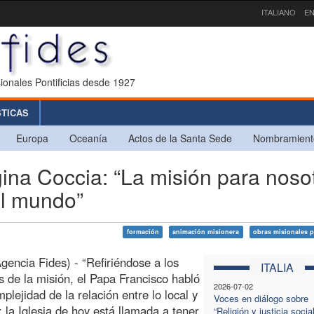
ITALIANO
EN
ionales Pontificias desde 1927
STICAS
Europa
Oceanía
Actos de la Santa Sede
Nombramient
na Coccia: “La misión para noso
el mundo”
formación
animación misionera
obras misionales p
encia Fides) - “Refiriéndose a los
ITALIA
s de la misión, el Papa Francisco habló
2026-07-02
mplejidad de la relación entre lo local y
Voces en diálogo sobre
l: la Iglesia de hoy está llamada a tener
“Religión y justicia socia