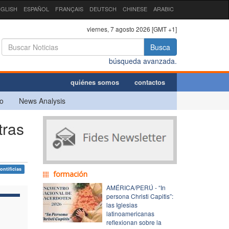
GLISH
ESPAÑOL
FRANÇAIS
DEUTSCH
CHINESE
ARABIC
viernes, 7 agosto 2026 [GMT +1]
Busca
búsqueda avanzada.
quiénes somos
contactos
o
News Analysis
tras
ontificias
formación
AMÉRICA/PERÚ - “In
persona Christi Capitis”:
las Iglesias
latinoamericanas
reflexionan sobre la
l