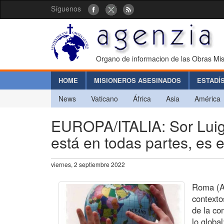
Síguenos
Organo de informacion de las Obras Mis
HOME
MISIONEROS ASESINADOS
ESTADÍ
News
Vaticano
África
Asia
América
EUROPA/ITALIA: Sor Luigi
está en todas partes, es 
viernes, 2 septiembre 2022
Roma (Ag
contexto
de la co
lo globa