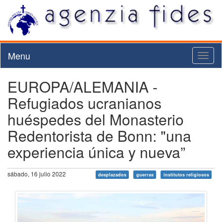
Menu
Toggl
naviga
EUROPA/ALEMANIA -
Refugiados ucranianos
huéspedes del Monasterio
Redentorista de Bonn: "una
experiencia única y nueva”
sábado, 16 julio 2022
desplazados
guerras
institutos religiosos