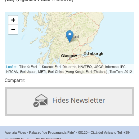
+
−
Leaflet
| Tiles © Esri — Source: Esri, DeLorme, NAVTEQ, USGS, Intermap, iPC,
NRCAN, Esri Japan, METI, Esri China (Hong Kong), Esri (Thailand), TomTom, 2012
Compartir:
Agenzia Fides - Palazzo “de Propaganda Fide” - 00120 - Città del Vaticano Tel. +39-