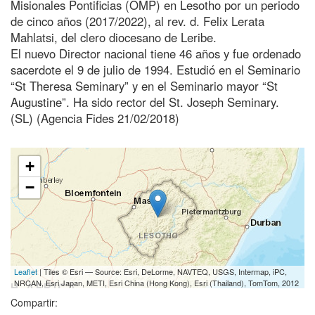
Misionales Pontificias (OMP) en Lesotho por un periodo
de cinco años (2017/2022), al rev. d. Felix Lerata
Mahlatsi, del clero diocesano de Leribe.
El nuevo Director nacional tiene 46 años y fue ordenado
sacerdote el 9 de julio de 1994. Estudió en el Seminario
“St Theresa Seminary” y en el Seminario mayor “St
Augustine”. Ha sido rector del St. Joseph Seminary.
(SL) (Agencia Fides 21/02/2018)
+
−
Leaflet
| Tiles © Esri — Source: Esri, DeLorme, NAVTEQ, USGS, Intermap, iPC,
NRCAN, Esri Japan, METI, Esri China (Hong Kong), Esri (Thailand), TomTom, 2012
Compartir: