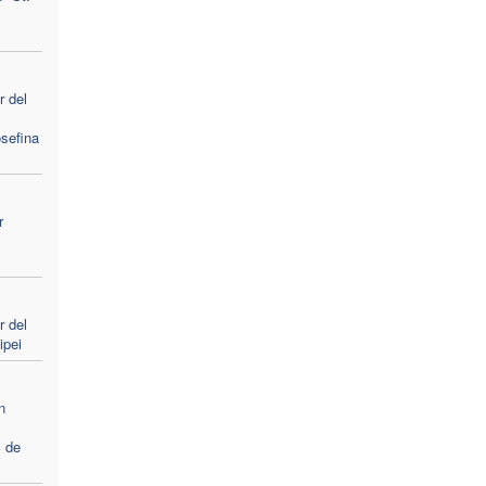
 del
sefina
r
 del
ipei
n
l
 de