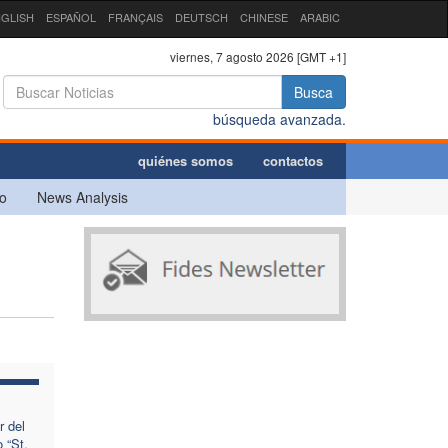
GLISH
ESPAÑOL
FRANÇAIS
DEUTSCH
CHINESE
ARABIC
viernes, 7 agosto 2026 [GMT +1]
Busca
búsqueda avanzada.
quiénes somos
contactos
o
News Analysis
 del
 “St.