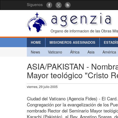
Síguenos
Organo de informacion de las Obras Mis
HOME
MISIONEROS ASESINADOS
ESTADÍ
News
Vaticano
África
Asia
América
ASIA/PAKISTAN - Nombram
Mayor teológico "Cristo R
viernes, 29 julio 2005
Ciudad del Vaticano (Agencia Fides) - El Card
Congregación por la evangelización de los Pueb
nombrado Rector del Seminario Mayor teológico
Karachi (Pakistán), al Rev. Agostino Soares, de