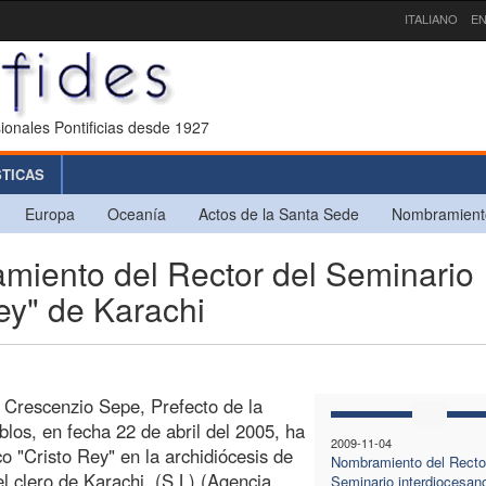
ITALIANO
EN
ionales Pontificias desde 1927
STICAS
Europa
Oceanía
Actos de la Santa Sede
Nombramient
iento del Rector del Seminario
ey" de Karachi
. Crescenzio Sepe, Prefecto de la
los, en fecha 22 de abril del 2005, ha
2009-11-04
 "Cristo Rey" en la archidiócesis de
Nombramiento del Rector
l clero de Karachi. (S.L) (Agencia
Seminario interdiocesano