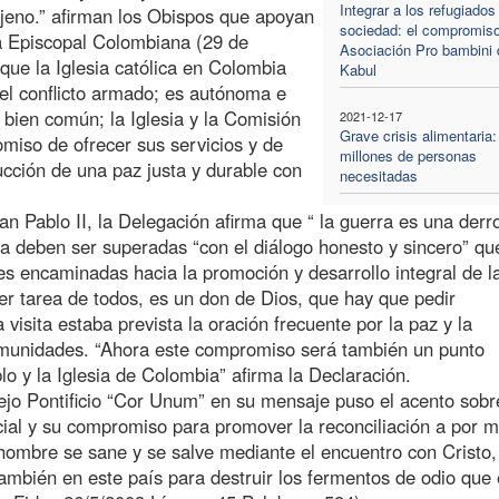
Integrar a los refugiados
ajeno.” afirman los Obispos que apoyan
sociedad: el compromiso
ia Episcopal Colombiana (29 de
Asociación Pro bambini 
que la Iglesia católica en Colombia
Kabul
del conflicto armado; es autónoma e
l bien común; la Iglesia y la Comisión
2021-12-17
Grave crisis alimentaria:
miso de ofrecer sus servicios y de
millones de personas
ucción de una paz justa y durable con
necesitadas
n Pablo II, la Delegación afirma que “ la guerra es una derr
cia deben ser superadas “con el diálogo honesto y sincero” qu
es encaminadas hacia la promoción y desarrollo integral de l
er tarea de todos, es un don de Dios, que hay que pedir
 visita estaba prevista la oración frecuente por la paz y la
comunidades. “Ahora este compromiso será también un punto
o y la Iglesia de Colombia” afirma la Declaración.
jo Pontificio “Cor Unum” en su mensaje puso el acento sobr
cial y su compromiso para promover la reconciliación a por 
l hombre se sane y se salve mediante el encuentro con Cristo
ambién en este país para destruir los fermentos de odio que