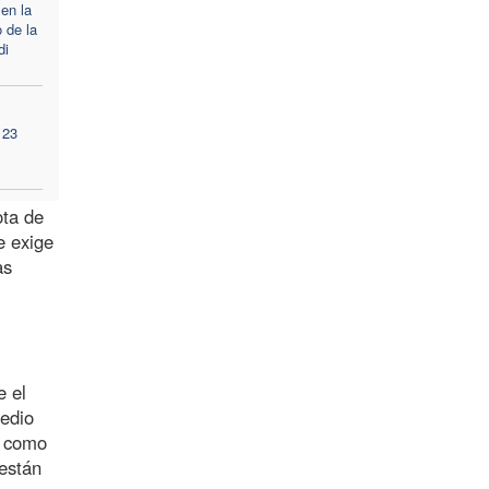
 en la
 de la
di
 23
ota de
e exige
as
e el
medio
, como
 están