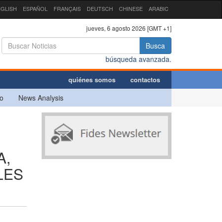
GLISH
ESPAÑOL
FRANÇAIS
DEUTSCH
CHINESE
ARABIC
jueves, 6 agosto 2026 [GMT +1]
Busca
búsqueda avanzada.
quiénes somos
contactos
o
News Analysis
A,
LES