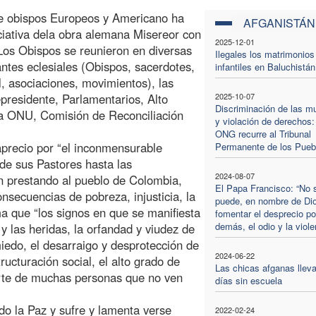
de obispos Europeos y Americano ha
AFGANISTÁN
ciativa dela obra alemana Misereor con
2025-12-01
 Los Obispos se reunieron en diversas
Ilegales los matrimonios
ntes eclesiales (Obispos, sacerdotes,
infantiles en Baluchistán
l, asociaciones, movimientos), las
cepresidente, Parlamentarios, Alto
2025-10-07
Discriminación de las m
a ONU, Comisión de Reconciliación
y violación de derechos:
ONG recurre al Tribunal
 aprecio por “el inconmensurable
Permanente de los Pueb
sde sus Pastores hasta las
2024-08-07
n prestando al pueblo de Colombia,
El Papa Francisco: “No 
nsecuencias de pobreza, injusticia, la
puede, en nombre de Di
ma que “los signos en que se manifiesta
fomentar el desprecio po
demás, el odio y la viole
 y las heridas, la orfandad y viudez de
iedo, el desarraigo y desprotección de
2024-06-22
ucturación social, el alto grado de
Las chicas afganas lleva
arte de muchas personas que no ven
días sin escuela
do la Paz y sufre y lamenta verse
2022-02-24