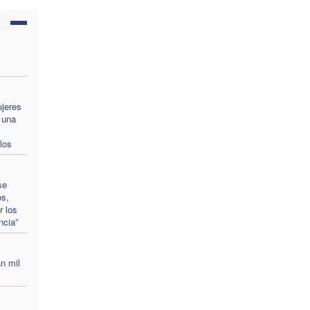
ujeres
 una
los
se
os,
r los
ncia”
n mil