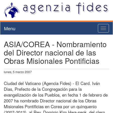
Menu
Toggl
naviga
ASIA/COREA - Nombramiento
del Director nacional de las
Obras Misionales Pontificias
lunes, 5 marzo 2007
Ciudad del Vaticano (Agencia Fides) - El Card. Iván
Dias, Prefecto de la Congregación para la
evangelización de los Pueblos, en fecha 1 de febrero de
2007 ha nombrado Director nacional de los Obras
Misionales Pontificias en Corea por un quinquenio
(2007-2012), al Rev. Dominic Kim Hwa-seok, del clero