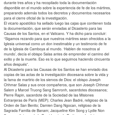
durante tres años y ha recopilado toda la documentación
disponible en el mundo sobre la experiencia de fe de los mártires,
preparando además todos los decretos y documentos necesarios
para el cierre oficial de la investigación.
El vicario apostólico ha sellado luego las cajas que contienen toda
la documentación, que serán enviadas al Dicasterio para las
Causas de los Santos, en el Vaticano. Y ha dicho para concluir:
“Sigamos rezando para que nuestros mártires sean ofrecidos a la
Iglesia universal como un don inestimable y un testimonio de fe
de la Iglesia de Camboya al mundo. ‘Hablen de nosotros al
mundo’, decía el obispo Salas antes de emprender el camino del
exilio y de la muerte. Eso es lo que seguimos haciendo cincuenta
años después”.
Al Dicasterio para las Causas de los Santos se han enviado dos
copias de las actas de la investigación diocesana sobre la vida y
la fama de martirio de los siervos de Dios: el obispo Joseph
Chhmar Salas y sus once compañeros, que son Joseph Chhmar
Salem y Marcel Truong Sang Samronh, sacerdotes diocesanos;
Pierre Rapin, sacerdote de la Sociedad de las Misiones
Extranjeras de París (MEP); Charles Jean Badré, religioso de la
Orden de San Benito; Damien Dang Ngocan, religioso de la
Sagrada Familia de Banam; Jacqueline Kim Song y Lydie Non