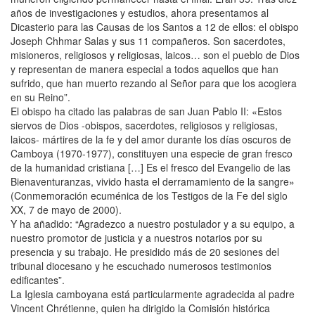
años de investigaciones y estudios, ahora presentamos al
Dicasterio para las Causas de los Santos a 12 de ellos: el obispo
Joseph Chhmar Salas y sus 11 compañeros. Son sacerdotes,
misioneros, religiosos y religiosas, laicos… son el pueblo de Dios
y representan de manera especial a todos aquellos que han
sufrido, que han muerto rezando al Señor para que los acogiera
en su Reino”.
El obispo ha citado las palabras de san Juan Pablo II: «Estos
siervos de Dios -obispos, sacerdotes, religiosos y religiosas,
laicos- mártires de la fe y del amor durante los días oscuros de
Camboya (1970-1977), constituyen una especie de gran fresco
de la humanidad cristiana […] Es el fresco del Evangelio de las
Bienaventuranzas, vivido hasta el derramamiento de la sangre»
(Conmemoración ecuménica de los Testigos de la Fe del siglo
XX, 7 de mayo de 2000).
Y ha añadido: “Agradezco a nuestro postulador y a su equipo, a
nuestro promotor de justicia y a nuestros notarios por su
presencia y su trabajo. He presidido más de 20 sesiones del
tribunal diocesano y he escuchado numerosos testimonios
edificantes”.
La Iglesia camboyana está particularmente agradecida al padre
Vincent Chrétienne, quien ha dirigido la Comisión histórica