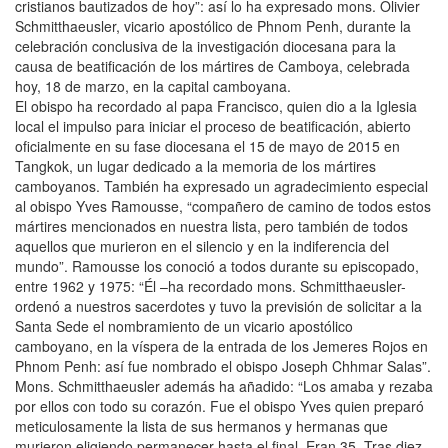
cristianos bautizados de hoy”: así lo ha expresado mons. Olivier
Schmitthaeusler, vicario apostólico de Phnom Penh, durante la
celebración conclusiva de la investigación diocesana para la
causa de beatificación de los mártires de Camboya, celebrada
hoy, 18 de marzo, en la capital camboyana.
El obispo ha recordado al papa Francisco, quien dio a la Iglesia
local el impulso para iniciar el proceso de beatificación, abierto
oficialmente en su fase diocesana el 15 de mayo de 2015 en
Tangkok, un lugar dedicado a la memoria de los mártires
camboyanos. También ha expresado un agradecimiento especial
al obispo Yves Ramousse, “compañero de camino de todos estos
mártires mencionados en nuestra lista, pero también de todos
aquellos que murieron en el silencio y en la indiferencia del
mundo”. Ramousse los conoció a todos durante su episcopado,
entre 1962 y 1975: “Él –ha recordado mons. Schmitthaeusler-
ordenó a nuestros sacerdotes y tuvo la previsión de solicitar a la
Santa Sede el nombramiento de un vicario apostólico
camboyano, en la víspera de la entrada de los Jemeres Rojos en
Phnom Penh: así fue nombrado el obispo Joseph Chhmar Salas”.
Mons. Schmitthaeusler además ha añadido: “Los amaba y rezaba
por ellos con todo su corazón. Fue el obispo Yves quien preparó
meticulosamente la lista de sus hermanos y hermanas que
murieron eligiendo permanecer hasta el final. Eran 35. Tras diez