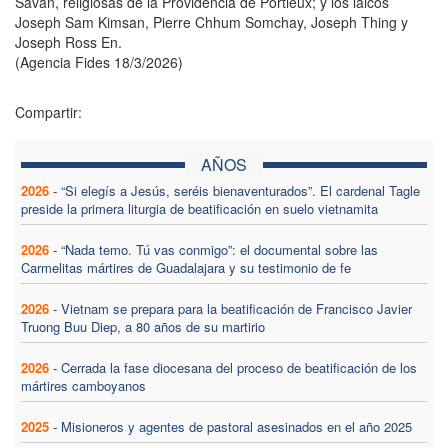
Savan, religiosas de la Providencia de Portieux; y los laicos
Joseph Sam Kimsan, Pierre Chhum Somchay, Joseph Thing y
Joseph Ross En.
(Agencia Fides 18/3/2026)
Compartir:
AÑOS
2026
-
“Si elegís a Jesús, seréis bienaventurados”. El cardenal Tagle
preside la primera liturgia de beatificación en suelo vietnamita
2026
-
“Nada temo. Tú vas conmigo”: el documental sobre las
Carmelitas mártires de Guadalajara y su testimonio de fe
2026
-
Vietnam se prepara para la beatificación de Francisco Javier
Truong Buu Diep, a 80 años de su martirio
2026
-
Cerrada la fase diocesana del proceso de beatificación de los
mártires camboyanos
2025
-
Misioneros y agentes de pastoral asesinados en el año 2025