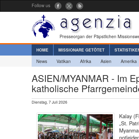
Follow us
Presseorgan der Päpstlichen Missionswe
HOME
MISSIONARE GETÖTET
STATISTIKE
News
Vatikan
Afrika
Asien
Amerika
ASIEN/MYANMAR - Im Epi
katholische Pfarrgemeind
Dienstag, 7 Juli 2026
Kalay (F
„St. Pat
Myanmars
notleide