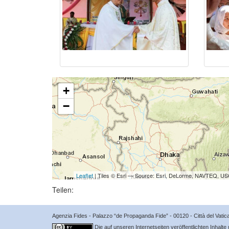
+
−
Leaflet
| Tiles © Esri — Source: Esri, DeLorme, NAVTEQ, USG
Teilen:
Agenzia Fides - Palazzo “de Propaganda Fide” - 00120 - Città del Vat
Die auf unseren Internetseiten veröffentlichten Inhalte