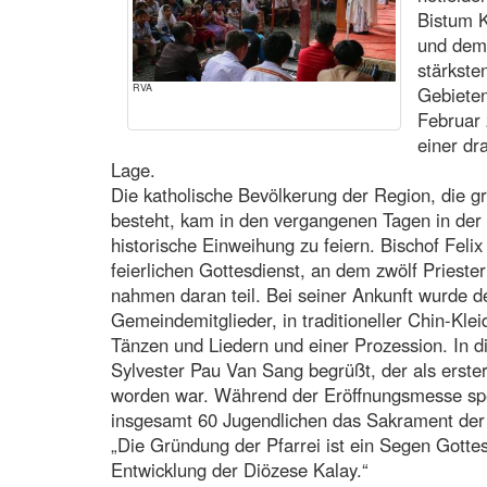
Bistum K
und dem
stärkste
RVA
Gebieten
Februar 
einer dr
Lage.
Die katholische Bevölkerung der Region, die g
besteht, kam in den vergangenen Tagen in d
historische Einweihung zu feiern. Bischof Feli
feierlichen Gottesdienst, an dem zwölf Prieste
nahmen daran teil. Bei seiner Ankunft wurde d
Gemeindemitglieder, in traditioneller Chin-Klei
Tänzen und Liedern und einer Prozession. In d
Sylvester Pau Van Sang begrüßt, der als erste
worden war. Während der Eröffnungsmesse spe
insgesamt 60 Jugendlichen das Sakrament der F
„Die Gründung der Pfarrei ist ein Segen Gottes
Entwicklung der Diözese Kalay.“