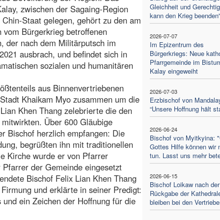
Gleichheit und Gerechtig
alay, zwischen der Sagaing-Region
kann den Krieg beenden
 Chin-Staat gelegen, gehört zu den am
n vom Bürgerkrieg betroffenen
2026-07-07
, der nach dem Militärputsch im
Im Epizentrum des
2021 ausbrach, und befindet sich in
Bürgerkriegs: Neue kath
Pfarrgemeinde im Bistu
amatischen sozialen und humanitären
Kalay eingeweiht
rößtenteils aus Binnenvertriebenen
2026-07-03
er Stadt Khaikam Myo zusammen um die
Erzbischof von Mandala
“Unsere Hoffnung hält st
x Lian Khen Thang zelebrierte die den
r mitwirkten. Über 600 Gläubige
2026-06-24
er Bischof herzlich empfangen: Die
Bischof von Myitkyina: 
dung, begrüßten ihn mit traditionellen
Gottes Hilfe können wir 
ie Kirche wurde er von Pfarrer
tun. Lasst uns mehr bet
r Pfarrer der Gemeinde eingesetzt
2026-06-15
ndete Bischof Felix Lian Khen Thang
Bischof Loikaw nach der
irmung und erklärte in seiner Predigt:
Rückgabe der Kathedrale
 und ein Zeichen der Hoffnung für die
bleiben bei den Vertrieb