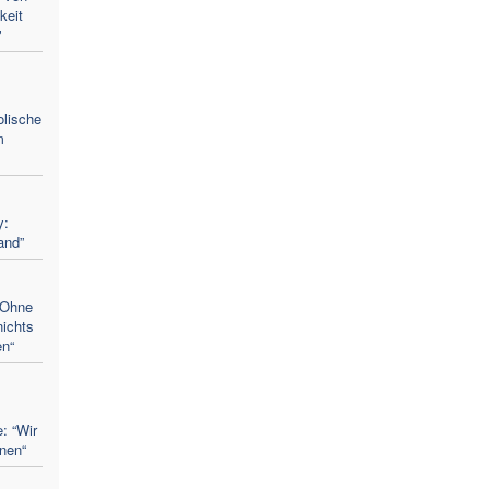
keit
"
olische
m
y:
and”
"Ohne
nichts
en“
: “Wir
enen“