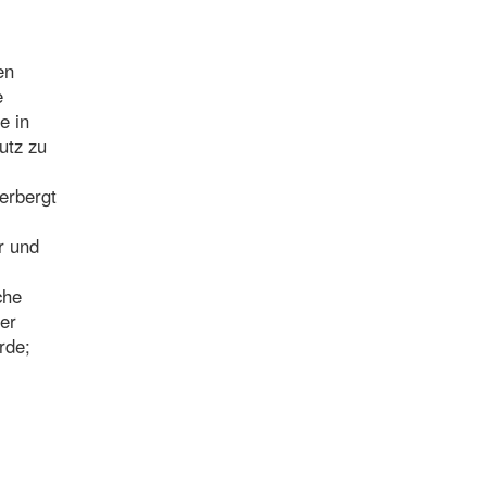
en
e
e in
utz zu
erbergt
r und
che
er
rde;