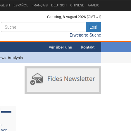
GLISH
ESPAÑOL
FRANÇAIS
DEUTSCH
CHINESE
ARABIC
Samstag, 8 August 2026 [GMT +1]
Los!
Erweiterte Suche
wir über uns
Kontakt
ews Analysis
e
n
e von