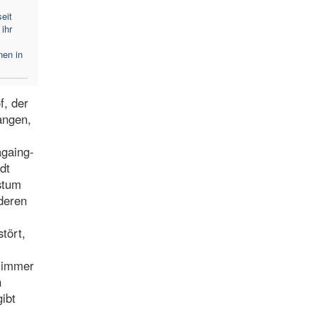
eit
ihr
nen in
f, der
angen,
againg-
dt
stum
deren
tört,
s immer
n
ibt