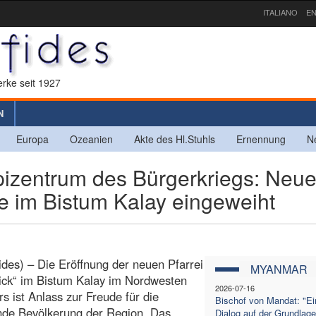
ITALIANO
EN
rke seit 1927
N
Europa
Ozeanien
Akte des Hl.Stuhls
Ernennung
N
zentrum des Bürgerkriegs: Neu
e im Bistum Kalay eingeweiht
ides) – Die Eröffnung der neuen Pfarrei
MYANMAR
rick“ im Bistum Kalay im Nordwesten
2026-07-16
 ist Anlass zur Freude für die
Bischof von Mandat: "Ei
nde Bevölkerung der Region. Das
Dialog auf der Grundlag