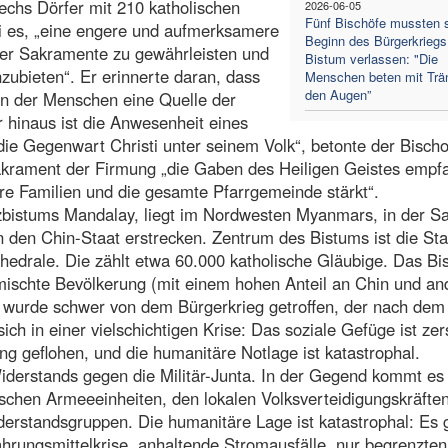
sechs Dörfer mit 210 katholischen
2026-06-05
Fünf Bischöfe mussten s
i es, „eine engere und aufmerksamere
Beginn des Bürgerkriegs 
der Sakramente zu gewährleisten und
Bistum verlassen: "Die
nzubieten“. Er erinnerte daran, dass
Menschen beten mit Trä
den Augen”
en der Menschen eine Quelle der
r hinaus ist die Anwesenheit eines
 die Gegenwart Christi unter seinem Volk“, betonte der Bischo
Sakrament der Firmung „die Gaben des Heiligen Geistes empf
re Familien und die gesamte Pfarrgemeinde stärkt“.
zbistums Mandalay, liegt im Nordwesten Myanmars, in der S
n den Chin-Staat erstrecken. Zentrum des Bistums ist die Sta
hedrale. Die zählt etwa 60.000 katholische Gläubige. Das Bi
emischte Bevölkerung (mit einem hohen Anteil an Chin und an
 wurde schwer von dem Bürgerkrieg getroffen, der nach dem
ich in einer vielschichtigen Krise: Das soziale Gefüge ist zers
g geflohen, und die humanitäre Notlage ist katastrophal.
iderstands gegen die Militär-Junta. In der Gegend kommt e
hen Armeeeinheiten, den lokalen Volksverteidigungskräfte
erstandsgruppen. Die humanitäre Lage ist katastrophal: Es g
hrungsmittelkrise, anhaltende Stromausfälle, nur begrenzten