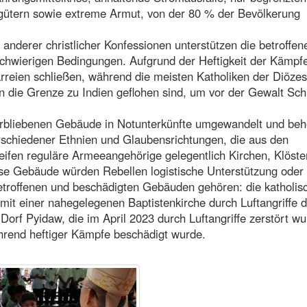
gütern sowie extreme Armut, von der 80 % der Bevölkerung
anderer christlicher Konfessionen unterstützen die betroffen
schwierigen Bedingungen. Aufgrund der Heftigkeit der Kämpf
arreien schließen, während die meisten Katholiken der Diözes
n die Grenze zu Indien geflohen sind, um vor der Gewalt Sch
 verbliebenen Gebäude in Notunterkünfte umgewandelt und beh
schiedener Ethnien und Glaubensrichtungen, die aus den
reifen reguläre Armeeangehörige gelegentlich Kirchen, Klöste
ese Gebäude würden Rebellen logistische Unterstützung oder
etroffenen und beschädigten Gebäuden gehören: die katholis
it einer nahegelegenen Baptistenkirche durch Luftangriffe d
Dorf Pyidaw, die im April 2023 durch Luftangriffe zerstört wu
ährend heftiger Kämpfe beschädigt wurde.