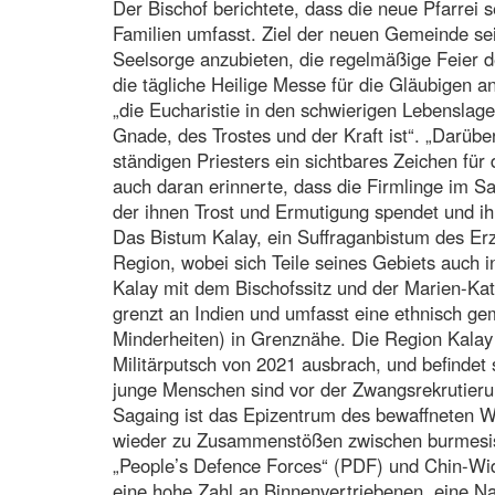
Der Bischof berichtete, dass die neue Pfarrei 
Familien umfasst. Ziel der neuen Gemeinde se
Seelsorge anzubieten, die regelmäßige Feier 
die tägliche Heilige Messe für die Gläubigen a
„die Eucharistie in den schwierigen Lebenslag
Gnade, des Trostes und der Kraft ist“. „Darübe
ständigen Priesters ein sichtbares Zeichen für
auch daran erinnerte, dass die Firmlinge im 
der ihnen Trost und Ermutigung spendet und ih
Das Bistum Kalay, ein Suffraganbistum des Er
Region, wobei sich Teile seines Gebiets auch i
Kalay mit dem Bischofssitz und der Marien-Kat
grenzt an Indien und umfasst eine ethnisch g
Minderheiten) in Grenznähe. Die Region Kalay
Militärputsch von 2021 ausbrach, und befindet s
junge Menschen sind vor der Zwangsrekrutierun
Sagaing ist das Epizentrum des bewaffneten W
wieder zu Zusammenstößen zwischen burmesisc
„People’s Defence Forces“ (PDF) und Chin-Wid
eine hohe Zahl an Binnenvertriebenen, eine Na