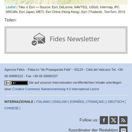
Leaflet
| Tiles © Esri — Source: Esri, DeLorme, NAVTEQ, USGS, Intermap, iPC,
NRCAN, Esri Japan, METI, Esri China (Hong Kong), Esri (Thailand), TomTom, 2012
Teilen:
Agenzia Fides - Palazzo “de Propaganda Fide” - 00120 - Città del Vaticano Tel. +39-
06-69880115 - Fax +39-06-69880107
Die auf unseren Internetseiten veröffentlichten Inhalte unterliegen
einer
Creative Commons Namensnennung 4.0 International Lizenz
INTERNAZIONALE :
ITALIANO
|
ENGLISH
|
ESPAÑOL
|
FRANÇAIS
| |
DEUTSCH
|
CHINESE
|
Follow us:
Koordinator der Redaktion