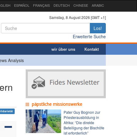
GLISH
ESPAÑOL
FRANÇAIS
DEUTSCH
CHINESE
ARABIC
Samstag, 8 August 2026 [GMT +1]
Los!
Erweiterte Suche
wir über uns
Kontakt
ews Analysis
dern
päpstliche missionswerke
lidarietät
Pater Guy Bognon zur
Priesterausbildung in
Afrika: “Die direkte
Beteiligung der Bischöfe
ist erforderlich”