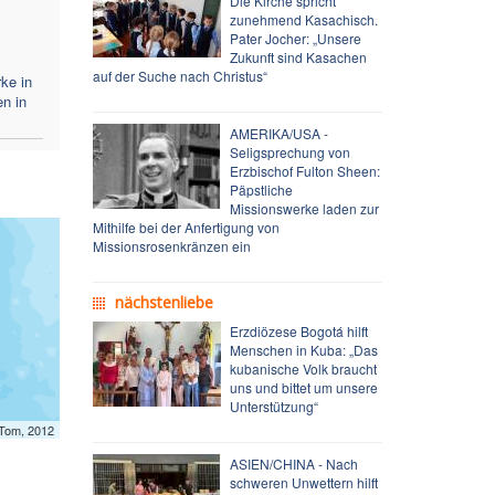
Die Kirche spricht
zunehmend Kasachisch.
Pater Jocher: „Unsere
s
Zukunft sind Kasachen
auf der Suche nach Christus“
ke in
n in
AMERIKA/USA -
Seligsprechung von
Erzbischof Fulton Sheen:
Päpstliche
Missionswerke laden zur
Mithilfe bei der Anfertigung von
Missionsrosenkränzen ein
nächstenliebe
Erzdiözese Bogotá hilft
Menschen in Kuba: „Das
kubanische Volk braucht
uns und bittet um unsere
Unterstützung“
mTom, 2012
ASIEN/CHINA - Nach
schweren Unwettern hilft