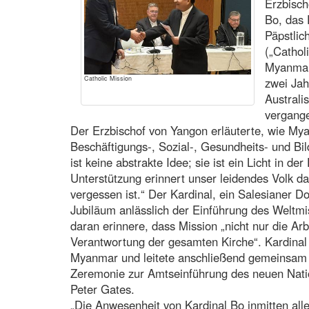
Erzbisc
Bo, das 
Päpstlic
(„Cathol
Myanmar.
Catholic Mission
zwei Jah
Australi
vergang
Der Erzbischof von Yangon erläuterte, wie Mya
Beschäftigungs-, Sozial-, Gesundheits- und Bild
ist keine abstrakte Idee; sie ist ein Licht in der
Unterstützung erinnert unser leidendes Volk da
vergessen ist.“ Der Kardinal, ein Salesianer D
Jubiläum anlässlich der Einführung des Weltm
daran erinnere, dass Mission „nicht nur die Arb
Verantwortung der gesamten Kirche“. Kardinal
Myanmar und leitete anschließend gemeinsam 
Zeremonie zur Amtseinführung des neuen Nation
Peter Gates.
„Die Anwesenheit von Kardinal Bo inmitten alle