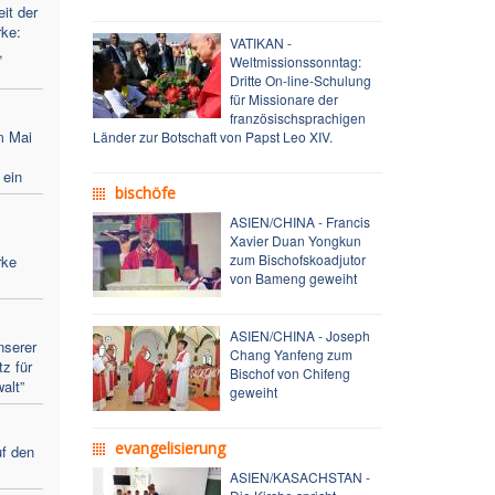
it der
ke:
VATIKAN -
,
Weltmissionssonntag:
Dritte On-line-Schulung
für Missionare der
französischsprachigen
m Mai
Länder zur Botschaft von Papst Leo XIV.
 ein
bischöfe
ASIEN/CHINA - Francis
Xavier Duan Yongkun
zum Bischofskoadjutor
rke
von Bameng geweiht
ASIEN/CHINA - Joseph
nserer
Chang Yanfeng zum
tz für
Bischof von Chifeng
alt”
geweiht
evangelisierung
uf den
ASIEN/KASACHSTAN -