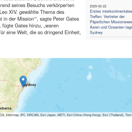
hrend seines Besuchs verkörperten
2025-02-22
 Leo XIV. gewählte Thema des
Erstes interkontinentale
Treffen: Vertreter der
t in der Mission‘“, sagte Peter Gates
Päpstlichen Missionswer
 fügte Gates hinzu, „waren
Asien und Ozeanien tage
ür eine Welt, die so dringend Einheit,
Sydney
S, Intermap, iPC, NRCAN, Esri Japan, METI, Esri China (Hong Kong), Esri (Thailand), To