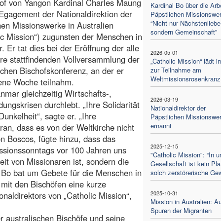
hof von Yangon Kardinal Charles Maung
Kardinal Bo über die Arbe
Egagement der Nationaldirektion der
Päpstlichen Missionswer
“Nicht nur Nächstenliebe
hen Missionswerke in Australien
sondern Gemeinschaft”
ic Mission“) zugunsten der Menschen in
 Er tat dies bei der Eröffnung der alle
2026-05-01
re stattfindenden Vollversammlung der
„Catholic Mission“ lädt i
schen Bischofskonferenz, an der er
zur Teilnahme am
Weltmissionsrosenkranz
ene Woche teilnahm.
nmar gleichzeitig Wirtschafts-,
2026-03-19
ungskrisen durchlebt. „Ihre Solidarität
Nationaldirektor der
 Dunkelheit“, sagte er. „Ihre
Päpstlichen Missionswe
ernannt
ran, dass es von der Weltkirche nicht
on Boscos, fügte hinzu, dass das
2025-12-15
issionssonntags vor 100 Jahren uns
"Catholic Mission": “In u
eit von Missionaren ist, sondern die
Gesellschaft ist kein Pla
 Bo bat um Gebete für die Menschen in
solch zerstörerische Gew
mit den Bischöfen eine kurze
2025-10-31
aldirektors von „Catholic Mission“,
Mission in Australien: A
Spuren der Migranten
r australischen Bischöfe und seine