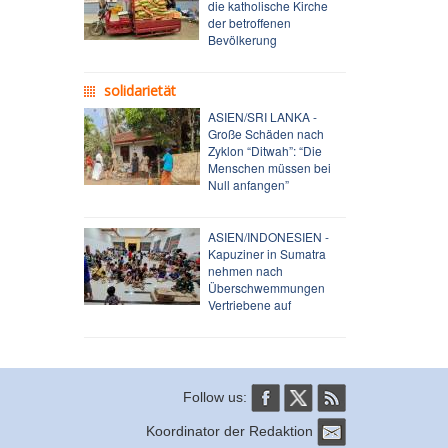
die katholische Kirche
der betroffenen
Bevölkerung
solidarietät
ASIEN/SRI LANKA -
Große Schäden nach
Zyklon “Ditwah”: “Die
Menschen müssen bei
Null anfangen”
ASIEN/INDONESIEN -
Kapuziner in Sumatra
nehmen nach
Überschwemmungen
Vertriebene auf
Follow us:
Koordinator der Redaktion