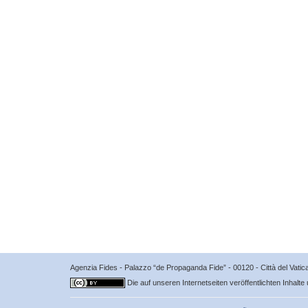
Agenzia Fides - Palazzo “de Propaganda Fide” - 00120 - Città del Vat
Die auf unseren Internetseiten veröffentlichten Inhalte