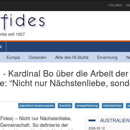
ITALIANO
EN
rke seit 1927
N
Europa
Ozeanien
Akte des Hl.Stuhls
Ernennung
N
ardinal Bo über die Arbeit der
e: “Nicht nur Nächstenliebe, son
päpstliche missionswerke
bischöfe
evangelisierung
nächstenliebe
so
Fides) – Nicht nur Nächstenliebe,
AUSTRALIEN
Gemeinschaft. So definierte der
2026-05-12