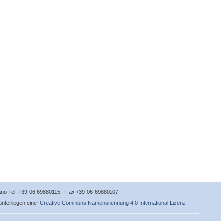
icano Tel. +39-06-69880115 - Fax +39-06-69880107
 unterliegen einer
Creative Commons Namensnennung 4.0 International Lizenz