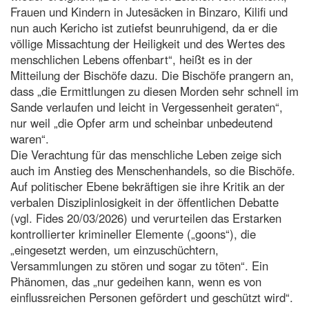
Frauen und Kindern in Jutesäcken in Binzaro, Kilifi und
nun auch Kericho ist zutiefst beunruhigend, da er die
völlige Missachtung der Heiligkeit und des Wertes des
menschlichen Lebens offenbart“, heißt es in der
Mitteilung der Bischöfe dazu. Die Bischöfe prangern an,
dass „die Ermittlungen zu diesen Morden sehr schnell im
Sande verlaufen und leicht in Vergessenheit geraten“,
nur weil „die Opfer arm und scheinbar unbedeutend
waren“.
Die Verachtung für das menschliche Leben zeige sich
auch im Anstieg des Menschenhandels, so die Bischöfe.
Auf politischer Ebene bekräftigen sie ihre Kritik an der
verbalen Disziplinlosigkeit in der öffentlichen Debatte
(vgl. Fides 20/03/2026) und verurteilen das Erstarken
kontrollierter krimineller Elemente („goons“), die
„eingesetzt werden, um einzuschüchtern,
Versammlungen zu stören und sogar zu töten“. Ein
Phänomen, das „nur gedeihen kann, wenn es von
einflussreichen Personen gefördert und geschützt wird“.