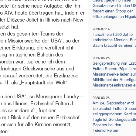
bete für seine neue Aufgabe, die ihm
Gesetzentwurf in den U
fordert einen Stopp der
o XIV. heute übertragen hat, indem er
Hilfszahlungen an Nigeri
der Diözese Joliet in Illinois nach New
setzt hat.
2026-07-14
en des gesamten Teams der
Hawaii feiert 200 Jahre
hen Missionswerke der USA”, so der
katholische Mission: Für
Baum braucht es einen
iner Erklärung, die veröffentlicht
ng im täglichen Bulletin des
2026-06-25
 worden war, „spreche ich dem
Seligsprechung von Erzb
ufrichtigen Glückwünsche aus und
Fulton Sheen: Päpstlich
Missionswerke laden zur
 darauf vorbereitet, die Erzdiözese
Mithilfe bei der Anfertig
l II. als „Hauptstadt der Welt“
Missionsrosenkränzen e
 in den USA“, so Monsignore Landry –
2026-03-26
aus Illinois, Erzbischof Fulton J.
Am 24. September wird
Erzbischof Fulton Sheen
ns sehr darauf”, fügt der
seliggesprochen: Kardina
 mit Blick auf den neuen Erzbischof
Tagle ist Sondergesandt
 sich für alle Kirchen einsetzt,
Papstes bei den
Feierlichkeiten
ten”.