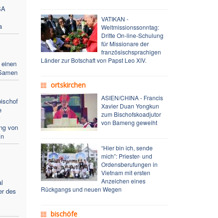
SA
VATIKAN -
a
Weltmissionssonntag:
Dritte On-line-Schulung
für Missionare der
französischsprachigen
Länder zur Botschaft von Papst Leo XIV.
 einen
 Samen
ortskirchen
ASIEN/CHINA - Francis
ischof
Xavier Duan Yongkun
e
zum Bischofskoadjutor
von Bameng geweiht
ung von
in
“Hier bin ich, sende
mich”: Priester- und
Ordensberufungen in
Vietnam mit ersten
Anzeichen eines
l
Rückgangs und neuen Wegen
er des
bischöfe