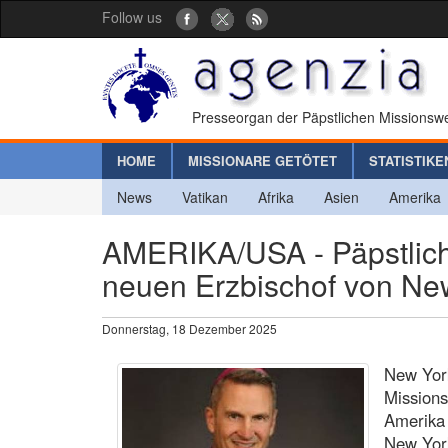
Follow us
Presseorgan der Päpstlichen Missionswe
HOME
MISSIONARE GETÖTET
STATISTIKE
News
Vatikan
Afrika
Asien
Amerika
AMERIKA/USA - Päpstlich
neuen Erzbischof von New 
Donnerstag, 18 Dezember 2025
New York
Missions
Amerika 
New York