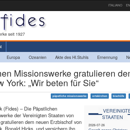
ITALIANO
EN
rke seit 1927
N
Europa
Ozeanien
Akte des Hl.Stuhls
Ernennung
N
en Missionswerke gratulieren d
York: „Wir beten für Sie“
päpstliche missionswerke
ortskirchen
bischöfe
 (Fides) – Die Päpstlichen
VEREINIGT
werke der Vereinigten Staaten von
STAATEN
gratulieren dem neuen Erzbischof von
2026-07-26
, Ronald Hicks, und versichern ihn
Gewalt gegen Christen: