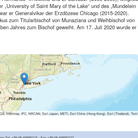
r „University of Saint Mary of the Lake“ und des „Mundelein
war er Generalvikar der Erzdözese Chicago (2015-2020).
skus zum Titularbischof von Munaziana und Weihbischof von
ben Jahres zum Bischof geweiht. Am 17. Juli 2020 wurde er
S, Intermap, iPC, NRCAN, Esri Japan, METI, Esri China (Hong Kong), Esri (Thailand), To
icano Tel. +39-06-69880115 - Fax +39-06-69880107