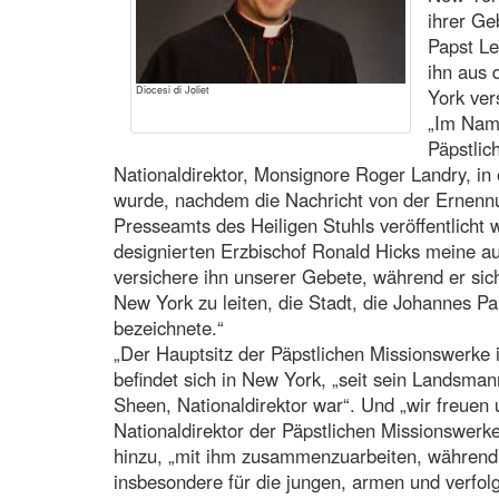
ihrer Ge
Papst Le
ihn aus 
Diocesi di Joliet
York ver
„Im Nam
Päpstlic
Nationaldirektor, Monsignore Roger Landry, in e
wurde, nachdem die Nachricht von der Ernennu
Presseamts des Heiligen Stuhls veröffentlicht
designierten Erzbischof Ronald Hicks meine a
versichere ihn unserer Gebete, während er sich
New York zu leiten, die Stadt, die Johannes Pau
bezeichnete.“
„Der Hauptsitz der Päpstlichen Missionswerke
befindet sich in New York, „seit sein Landsmann 
Sheen, Nationaldirektor war“. Und „wir freuen u
Nationaldirektor der Päpstlichen Missionswerke
hinzu, „mit ihm zusammenzuarbeiten, während er
insbesondere für die jungen, armen und verfolg