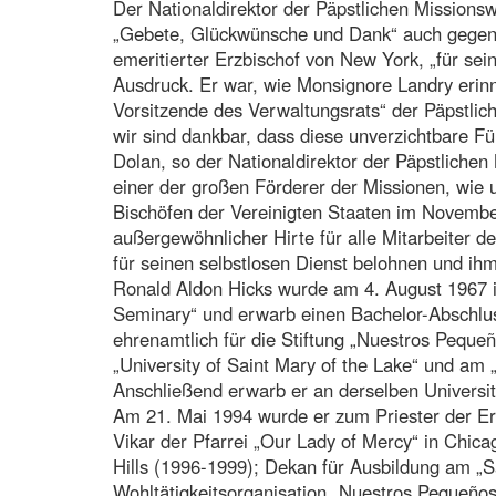
Der Nationaldirektor der Päpstlichen Missionsw
„Gebete, Glückwünsche und Dank“ auch gegenü
emeritierter Erzbischof von New York, „für se
Ausdruck. Er war, wie Monsignore Landry erinn
Vorsitzende des Verwaltungsrats“ der Päpstli
wir sind dankbar, dass diese unverzichtbare Füh
Dolan, so der Nationaldirektor der Päpstlichen
einer der großen Förderer der Missionen, wie 
Bischöfen der Vereinigten Staaten im November
außergewöhnlicher Hirte für alle Mitarbeiter 
für seinen selbstlosen Dienst belohnen und ihm
Ronald Aldon Hicks wurde am 4. August 1967 in
Seminary“ und erwarb einen Bachelor-Abschluss
ehrenamtlich für die Stiftung „Nuestros Peque
„University of Saint Mary of the Lake“ und am „
Anschließend erwarb er an derselben Universit
Am 21. Mai 1994 wurde er zum Priester der Er
Vikar der Pfarrei „Our Lady of Mercy“ in Chica
Hills (1996-1999); Dekan für Ausbildung am „S
Wohltätigkeitsorganisation „Nuestros Pequeño