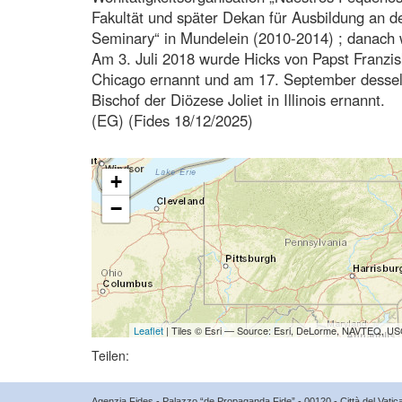
Fakultät und später Dekan für Ausbildung an de
Seminary“ in Mundelein (2010-2014) ; danach 
Am 3. Juli 2018 wurde Hicks von Papst Franzi
Chicago ernannt und am 17. September dessel
Bischof der Diözese Joliet in Illinois ernannt.
(EG) (Fides 18/12/2025)
+
−
Leaflet
| Tiles © Esri — Source: Esri, DeLorme, NAVTEQ, USG
Teilen:
Agenzia Fides - Palazzo “de Propaganda Fide” - 00120 - Città del Vat