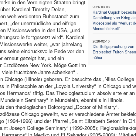
erke in den Vereinigten Staaten bringt
2026-03-08
ber Kardinal Timothy Dolan,
Kardinal Cupich bezeich
inen wohlverdienten Ruhestand“ zum
Darstellung von Krieg al
ert, „der unermüdliche und eifrige
Videospiel als “Verlust d
Menschlichkeit“
chen Missionswerke in den USA, „und
rungsrolle fortgesetzt wird“. Kardinal
2026-02-10
 Missionswerke weiter, „war jahrelang
Die Seligsprechung von
uns seine eindrucksvolle Rede vor den
Erzbischof Fulton Sheen
 erneut gezeigt hat, und ein
näher
der Erzdiözese New York. Möge Gott ihn
 viele fruchtbare Jahre schenken“ .
 Chicago (Illinois) geboren. Er besuchte das „Niles College
 in Philosophie an der „Loyola University“ in Chicago und w
ños Hermanos“ tätig. Das Theologiestudium absolvierte er an
Mundelein Seminary“ in Mundelein, ebenfalls in Illinois.
ät den theologischen Doktorgrad „Doctor of Ministry“.
zdiözese Chicago geweiht, wo er verschiedene Ämter bekleid
go (1994-1996) und der Pfarrei „Saint Elizabeth Seton“ in Or
aint Joseph College Seminary“ (1999-2005); Regionaldirekto
s Hermanos“ in Mexiko und El Salvador (2005-2009); Mitglied