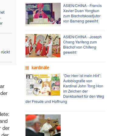
ASIEN/CHINA - Francis
Xavier Duan Yongkun
net
zum Bischofskoadjutor
s
von Bameng geweiht
er
ASIEN/CHINA - Joseph
Chang Yanfeng zum
Bischof von Chifeng
 rückt
geweiht
kardinäle
“Der Herr ist mein Hirt”:
Autobiografie von
ar
Kardinal John Tong Hon
im Zeichen der
 der
Dankbarkeit für den Weg
der Freude und Hoffnung
ete:
land
r der
 der