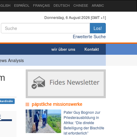
GLISH
ESPAÑOL
FRANÇAIS
DEUTSCH
CHINESE
ARABIC
Donnerstag, 6 August 2026 [GMT +1]
Los!
Erweiterte Suche
wir über uns
Kontakt
ews Analysis
em
kardinäle
päpstliche missionswerke
Pater Guy Bognon zur
E
Priesterausbildung in
Afrika: “Die direkte
Beteiligung der Bischöfe
ist erforderlich”