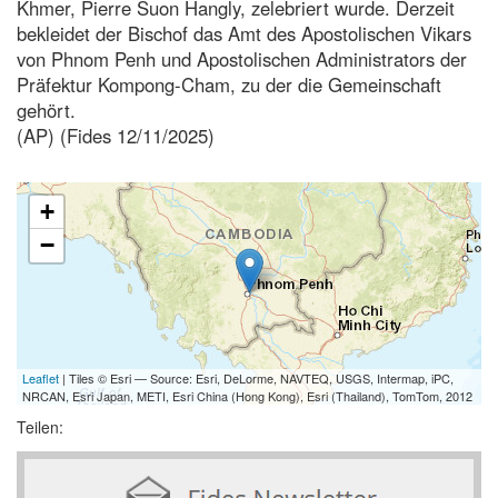
Khmer, Pierre Suon Hangly, zelebriert wurde. Derzeit
bekleidet der Bischof das Amt des Apostolischen Vikars
von Phnom Penh und Apostolischen Administrators der
Präfektur Kompong-Cham, zu der die Gemeinschaft
gehört.
(AP) (Fides 12/11/2025)
+
−
Leaflet
| Tiles © Esri — Source: Esri, DeLorme, NAVTEQ, USGS, Intermap, iPC,
NRCAN, Esri Japan, METI, Esri China (Hong Kong), Esri (Thailand), TomTom, 2012
Teilen: