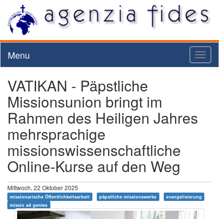
Menu
Toggl
naviga
VATIKAN - Päpstliche
Missionsunion bringt im
Rahmen des Heiligen Jahres
mehrsprachige
missionswissenschaftliche
Online-Kurse auf den Weg
Mittwoch, 22 Oktober 2025
missionarische Öffentlichkeitsarbeit
päpstliche missionswerke
evangelisierung
missio ad gentes