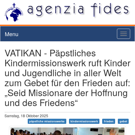
Menu
Toggl
naviga
VATIKAN - Päpstliches
Kindermissionswerk ruft Kinder
und Jugendliche in aller Welt
zum Gebet für den Frieden auf:
„Seid Missionare der Hoffnung
und des Friedens“
Samstag, 18 Oktober 2025
päpstliche missionswerke
kindermissionswerk
frieden
gebet