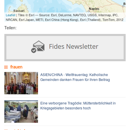
Leaflet
| Tiles © Esri — Source: Esri, DeLorme, NAVTEQ, USGS, Intermap, iPC,
NRCAN, Esri Japan, METI, Esri China (Hong Kong), Esri (Thailand), TomTom, 2012
Teilen:
frauen
ASIEN/CHINA - Weltfrauentag: Katholische
Gemeinden danken Frauen für ihren Beitrag
Eine verborgene Tragödie: Müttersterblichkeit in
Kriegsgebieten besonders hoch