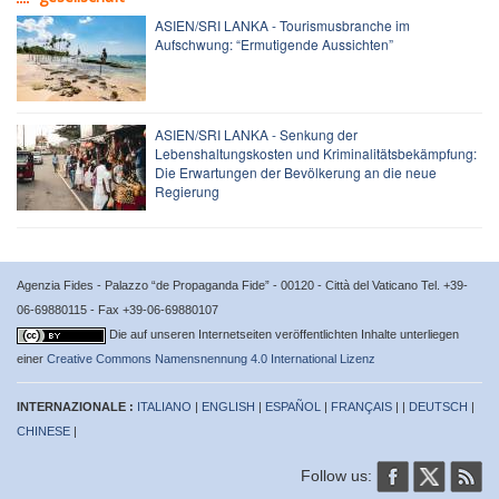
ASIEN/SRI LANKA - Tourismusbranche im
Aufschwung: “Ermutigende Aussichten”
ASIEN/SRI LANKA - Senkung der
Lebenshaltungskosten und Kriminalitätsbekämpfung:
Die Erwartungen der Bevölkerung an die neue
Regierung
Agenzia Fides - Palazzo “de Propaganda Fide” - 00120 - Città del Vaticano Tel. +39-
06-69880115 - Fax +39-06-69880107
Die auf unseren Internetseiten veröffentlichten Inhalte unterliegen
einer
Creative Commons Namensnennung 4.0 International Lizenz
INTERNAZIONALE :
ITALIANO
|
ENGLISH
|
ESPAÑOL
|
FRANÇAIS
| |
DEUTSCH
|
CHINESE
|
Follow us: