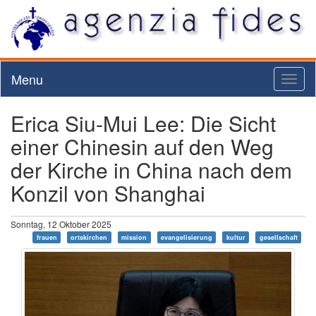
Menu
Toggl
naviga
Erica Siu-Mui Lee: Die Sicht
einer Chinesin auf den Weg
der Kirche in China nach dem
Konzil von Shanghai
Sonntag, 12 Oktober 2025
frauen
ortskirchen
mission
evangelisierung
kultur
gesellschaft