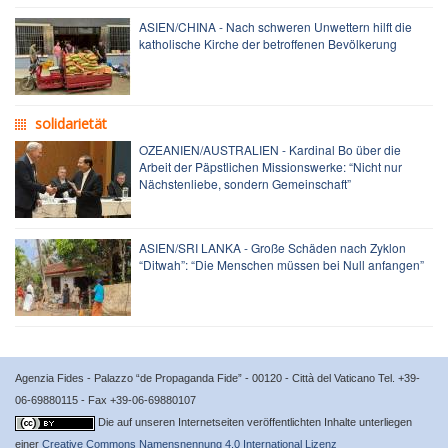
ASIEN/CHINA - Nach schweren Unwettern hilft die
katholische Kirche der betroffenen Bevölkerung
solidarietät
OZEANIEN/AUSTRALIEN - Kardinal Bo über die
Arbeit der Päpstlichen Missionswerke: “Nicht nur
Nächstenliebe, sondern Gemeinschaft”
ASIEN/SRI LANKA - Große Schäden nach Zyklon
“Ditwah”: “Die Menschen müssen bei Null anfangen”
Agenzia Fides - Palazzo “de Propaganda Fide” - 00120 - Città del Vaticano Tel. +39-
06-69880115 - Fax +39-06-69880107
Die auf unseren Internetseiten veröffentlichten Inhalte unterliegen
einer
Creative Commons Namensnennung 4.0 International Lizenz