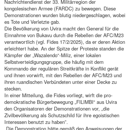
Nachrichtendienst der 33. Militärregion der
kongolesischen Armee (FARDC) zu bewegen. Diese
Demonstrationen wurden blutig niedergeschlagen, wobei
es Tote und Verletzte gab.
Die Bevölkerung von Uvira macht den General für die
Einnahme von Bukavu durch die Rebellen der AFC/M23
verantwortlich (vgl. Fides 17/2/2025), da er deren Aktion
erleichtert habe. An der Spitze der Proteste standen die
Kämpfer der „Wazalendo“-Miliz, einer lokalen
Selbstverteidigungsgruppe, die häufig mit dem
Kommando der regulären Streitkräfte in Konflikt gerät
und ihnen vorwirft, mit den Rebellen der AFC/M23 und
ihren ruandischen Verbündeten unter einer Decke zu
stecken.
In einer Mitteilung, die Fides vorliegt, wirft die pro-
demokratische Bürgerbewegung „FILIMBI“ aus Uvira
den Organisatoren der Demonstrationen vor, „die
Zivilbevölkerung als Schutzschild für ihre egoistischen
Interessen benutzt zu haben”.
„Die Demonstration hätte gemäß den Anweisungen der