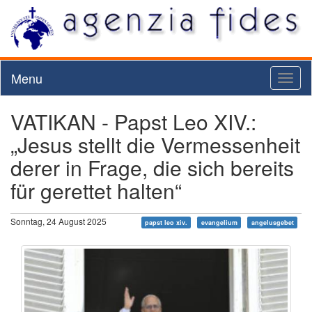
Menu
Toggl
naviga
VATIKAN - Papst Leo XIV.:
„Jesus stellt die Vermessenheit
derer in Frage, die sich bereits
für gerettet halten“
Sonntag, 24 August 2025
papst leo xiv.
evangelium
angelusgebet