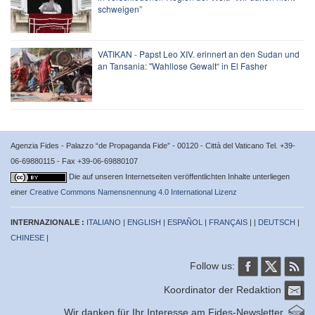
schweigen”
VATIKAN - Papst Leo XIV. erinnert an den Sudan und
an Tansania: "Wahllose Gewalt“ in El Fasher
Agenzia Fides - Palazzo “de Propaganda Fide” - 00120 - Città del Vaticano Tel. +39-
06-69880115 - Fax +39-06-69880107
Die auf unseren Internetseiten veröffentlichten Inhalte unterliegen
einer
Creative Commons Namensnennung 4.0 International Lizenz
INTERNAZIONALE :
ITALIANO
|
ENGLISH
|
ESPAÑOL
|
FRANÇAIS
| |
DEUTSCH
|
CHINESE
|
Follow us:
Koordinator der Redaktion
Wir danken für Ihr Interesse am Fides-Newsletter