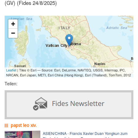
(GV) (Fides 24/8/2025)
+
−
Leaflet
| Tiles © Esri — Source: Esri, DeLorme, NAVTEQ, USGS, Intermap, iPC,
NRCAN, Esri Japan, METI, Esri China (Hong Kong), Esri (Thailand), TomTom, 2012
Teilen:
papst leo xiv.
ASIEN/CHINA - Francis Xavier Duan Yongkun zum