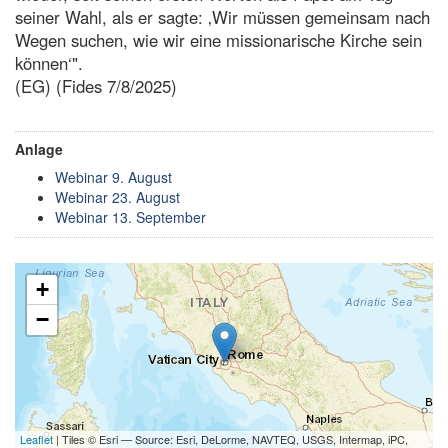
seiner Wahl, als er sagte: ‚Wir müssen gemeinsam nach
Wegen suchen, wie wir eine missionarische Kirche sein
können‘".
(EG) (Fides 7/8/2025)
Anlage
Webinar 9. August
Webinar 23. August
Webinar 13. September
+
−
Leaflet
| Tiles © Esri — Source: Esri, DeLorme, NAVTEQ, USGS, Intermap, iPC,