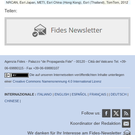
NRCAN, Esri Japan, METI, Esri China (Hong Kong), Esri (Thailand), TomTom, 2012
Teilen:
Agenzia Fides - Palazzo “de Propaganda Fide” - 00120 - Città del Vaticano Tel. +39-
06-69880115 - Fax +39-06-69880107
Die auf unseren Internetseiten veröffentlichten Inhalte unterliegen
einer
Creative Commons Namensnennung 4.0 International Lizenz
INTERNAZIONALE :
ITALIANO
|
ENGLISH
|
ESPAÑOL
|
FRANÇAIS
| |
DEUTSCH
|
CHINESE
|
Follow us:
Koordinator der Redaktion
Wir danken für Ihr Interesse am Fides-Newsletter