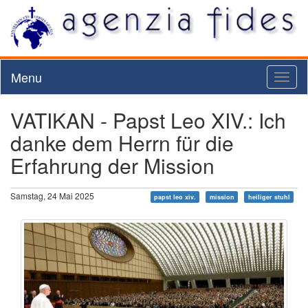
Menu
Toggl
naviga
VATIKAN - Papst Leo XIV.: Ich
danke dem Herrn für die
Erfahrung der Mission
Samstag, 24 Mai 2025
papst leo xiv.
mission
heiliger stuhl