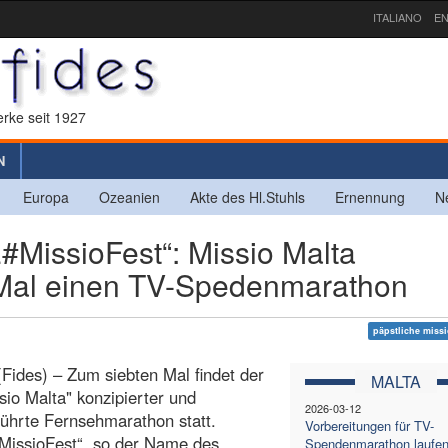
ITALIANO
EN
rke seit 1927
N
Europa
Ozeanien
Akte des Hl.Stuhls
Ernennung
N
issioFest“: Missio Malta
n Mal einen TV-Spedenmarathon
päpstliche miss
 (Fides) – Zum siebten Mal findet der
MALTA
sio Malta" konzipierter und
2026-03-12
ührte Fernsehmarathon statt.
Vorbereitungen für TV-
issioFest“, so der Name des
Spendenmarathon laufen