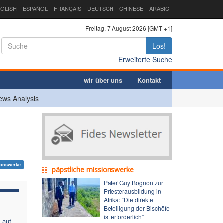
GLISH
ESPAÑOL
FRANÇAIS
DEUTSCH
CHINESE
ARABIC
Freitag, 7 August 2026 [GMT +1]
Los!
Erweiterte Suche
wir über uns
Kontakt
ews Analysis
ionswerke
päpstliche missionswerke
Pater Guy Bognon zur
Priesterausbildung in
Afrika: “Die direkte
Beteiligung der Bischöfe
ist erforderlich”
 auf