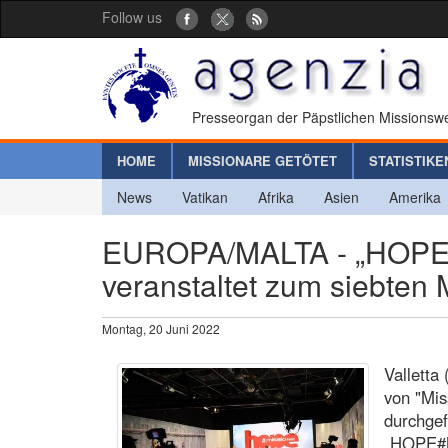
Follow us
Presseorgan der Päpstlichen Missionswe
HOME
MISSIONARE GETÖTET
STATISTIKE
News
Vatikan
Afrika
Asien
Amerika
EUROPA/MALTA - „HOPE#M
veranstaltet zum siebte
Montag, 20 Juni 2022
Valletta
von "Mis
durchgef
„HOPE#M