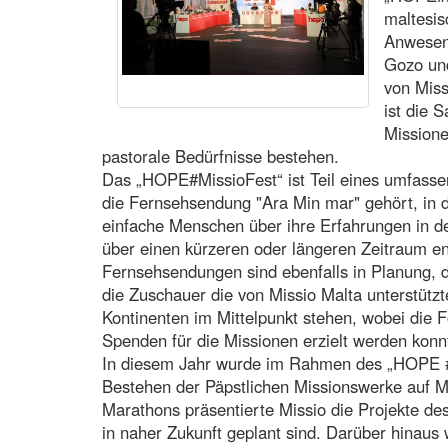
maltesi
Anwesen
Gozo und
von Missi
ist die 
Missione
pastorale Bedürfnisse bestehen.
Das „HOPE#MissioFest“ ist Teil eines umfass
die Fernsehsendung "Ara Min mar" gehört, in d
einfache Menschen über ihre Erfahrungen in der
über einen kürzeren oder längeren Zeitraum e
Fernsehsendungen sind ebenfalls in Planung, d
die Zuschauer die von Missio Malta unterstütz
Kontinenten im Mittelpunkt stehen, wobei die F
Spenden für die Missionen erzielt werden konn
In diesem Jahr wurde im Rahmen des „HOPE #M
Bestehen der Päpstlichen Missionswerke auf M
Marathons präsentierte Missio die Projekte de
in naher Zukunft geplant sind. Darüber hinau