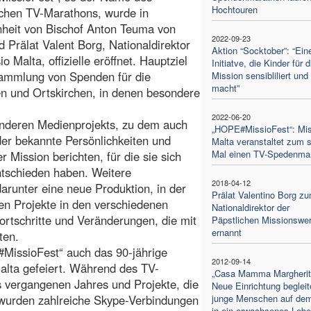
Hochtouren
schen TV-Marathons, wurde in
heit von Bischof Anton Teuma von
2022-09-23
 Prälat Valent Borg, Nationaldirektor
Aktion “Socktober”: “Ein
o Malta, offizielle eröffnet. Hauptziel
Initiatve, die Kinder für d
Sammlung von Spenden für die
Mission sensibliliert un
macht”
n und Ortskirchen, in denen besondere
2022-06-20
enderen Medienprojekts, zu dem auch
„HOPE#MissioFest“: Mis
er bekannte Persönlichkeiten und
Malta veranstaltet zum s
Mal einen TV-Spedenma
 Mission berichten, für die sie sich
ntschieden haben. Weitere
2018-04-12
arunter eine neue Produktion, in der
Prälat Valentino Borg z
ten Projekte in den verschiedenen
Nationaldirektor der
ortschritte und Veränderungen, die mit
Päpstlichen Missionswe
ernannt
ten.
issioFest“ auch das 90-jährige
2012-09-14
alta gefeiert. Während des TV-
„Casa Mamma Margherit
s vergangenen Jahres und Projekte, die
Neue Einrichtung begleit
s wurden zahlreiche Skype-Verbindungen
junge Menschen auf de
in ein erwachsenes Leb