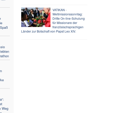
VATIKAN -
Weltmissionssonntag:
e
Dritte On-line-Schulung
ie
für Missionare der
französischsprachigen
d Spaß
Länder zur Botschaft von Papst Leo XIV.
sio
iebten
rathon
um
rke
a“:
et
m Weg
en