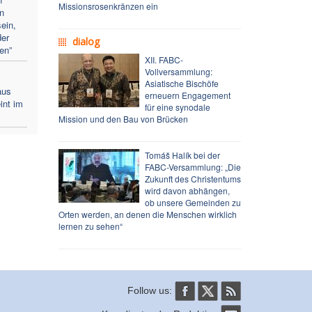
Missionsrosenkränzen ein
n
ein,
der
dialog
en”
XII. FABC-
Vollversammlung:
Asiatische Bischöfe
aus
erneuern Engagement
int im
für eine synodale
Mission und den Bau von Brücken
Tomáš Halík bei der
FABC-Versammlung: „Die
Zukunft des Christentums
wird davon abhängen,
ob unsere Gemeinden zu
Orten werden, an denen die Menschen wirklich
lernen zu sehen“
Follow us: