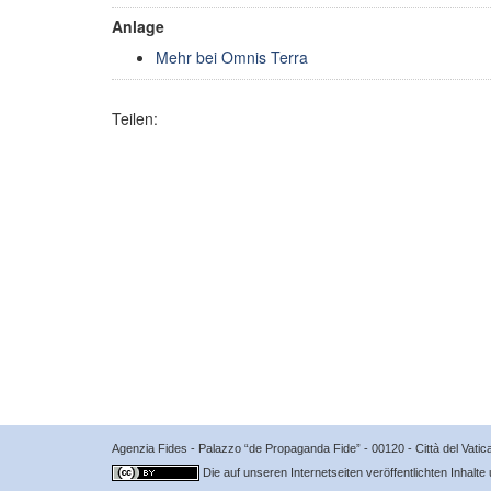
Anlage
Mehr bei Omnis Terra
Teilen:
Agenzia Fides - Palazzo “de Propaganda Fide” - 00120 - Città del Vat
Die auf unseren Internetseiten veröffentlichten Inhalte