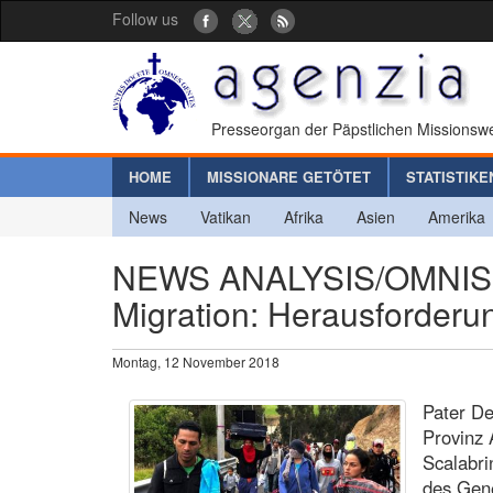
Follow us
Presseorgan der Päpstlichen Missionswe
HOME
MISSIONARE GETÖTET
STATISTIKE
News
Vatikan
Afrika
Asien
Amerika
NEWS ANALYSIS/OMNIS TE
Migration: Herausforderun
Montag, 12 November 2018
Pater De
Provinz 
Scalabri
des Gene