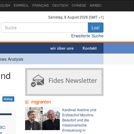
GLISH
ESPAÑOL
FRANÇAIS
DEUTSCH
CHINESE
ARABIC
Samstag, 8 August 2026 [GMT +1]
Los!
Erweiterte Suche
wir über uns
Kontakt
ews Analysis
und
dialog
migranten
Kardinal Aveline und
Erzbischof Moulins-
Beaufort und die
missionarische
ABC:
Erneuerung in
er