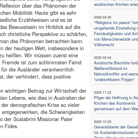
asiatischen Kirchen erwa
 Reflexion über das Phänomen der
chen Mobilität: Heute gibt es sehr
2026-03-05
iedliche Erzählweisen und es ist
"Religions for peace" for
 das Bewusstsein im Hinblick auf die
umgehende Einstellung 
sch christliche Perspektive zu schärfen,
Feindseligkeiten und Ac
von Menschenwürde un
 man das Phänomen betrachten kann.
Völkerrecht
in der heutigen Welt, insbesondere in
zu heißen. Wir müssen zuerst eine
2026-03-04
r Fremde ist zum schlimmsten Feind
Asiatische Bischöfe ford
Waffenstillstand im
für die Ausländer verantwortlich
Nahostkonflikt und warn
, der verhindert, dass positive
“unabsehbaren Folgen”
en wichtigen Beitrag zur Wirtschaft der
2025-11-22
len Lebens, wie dies in Australien der
Pilger der Hoffnung in As
Kirchen des Kontinents
e der demografischen Krise so vieler
gemeinsam auf dem We
, entgegenwirken, die Schwierigkeiten
so der Scalabrini Missionar Pater
2025-10-23
n Fides.
Generaloberer der Gesel
für Auslandsmissionen 
Paris: “Heute wie gester