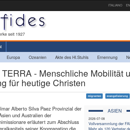
ITALIANO
EN
rke seit 1927
N
Europa
Ozeanien
Akte des Hl.Stuhls
Ernennung
N
RRA - Menschliche Mobilität 
g für heutige Christen
migranten
evangelisierung
lmar Alberto Silva Paez Provinzial der
ASIEN
Asien und Australien der
2026-07-08
nimissionare erläutert zum Abschluss
Vollversammlung der F
ralkapitels seiner Kongregation die
Mehr als 120 Vertreter d