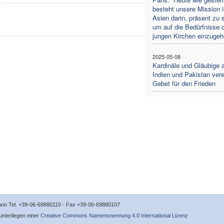
besteht unsere Mission i
Asien darin, präsent zu s
um auf die Bedürfnisse 
jungen Kirchen einzugeh
2025-05-08
Kardinäle und Gläubige 
Indien und Pakistan vere
Gebet für den Frieden
icano Tel. +39-06-69880115 - Fax +39-06-69880107
 unterliegen einer
Creative Commons Namensnennung 4.0 International Lizenz