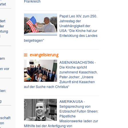
Frankreich
rtet
Papst Leo XIV. zum 250.
dert
Jahrestag der
der
Unabhängigkeit der
USA: “Die Kirche hat zur
htung
Entwicklung des Landes
d
beigetragen”
evangelisierung
ern
ASIEN/KASACHSTAN -
Die Kirche spricht
en vor
zunehmend Kasachisch.
Pater Jocher: „Unsere
Zukunft sind Kasachen
auf der Suche nach Christus“
ien:
g
AMERIKA/USA -
Seligsprechung von
Erzbischof Fulton Sheen:
Päpstliche
lschaft
Missionswerke laden zur
von
Mithilfe bei der Anfertigung von
n