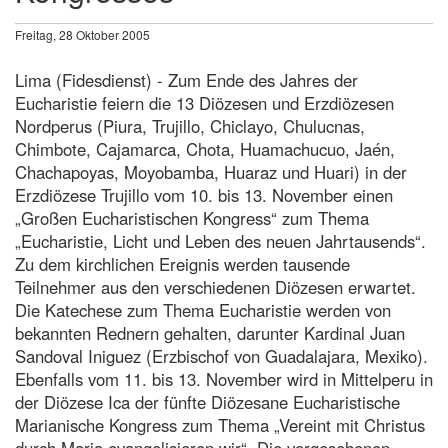
Freitag, 28 Oktober 2005
Lima (Fidesdienst) - Zum Ende des Jahres der
Eucharistie feiern die 13 Diözesen und Erzdiözesen
Nordperus (Piura, Trujillo, Chiclayo, Chulucnas,
Chimbote, Cajamarca, Chota, Huamachucuo, Jaén,
Chachapoyas, Moyobamba, Huaraz und Huari) in der
Erzdiözese Trujillo vom 10. bis 13. November einen
„Großen Eucharistischen Kongress“ zum Thema
„Eucharistie, Licht und Leben des neuen Jahrtausends“.
Zu dem kirchlichen Ereignis werden tausende
Teilnehmer aus den verschiedenen Diözesen erwartet.
Die Katechese zum Thema Eucharistie werden von
bekannten Rednern gehalten, darunter Kardinal Juan
Sandoval Iniguez (Erzbischof von Guadalajara, Mexiko).
Ebenfalls vom 11. bis 13. November wird in Mittelperu in
der Diözese Ica der fünfte Diözesane Eucharistische
Marianische Kongress zum Thema „Vereint mit Christus
durch Maria evangelisieren wir“. Die vorgesehenen