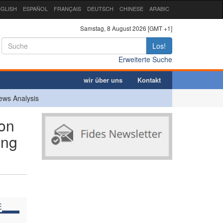
GLISH
ESPAÑOL
FRANÇAIS
DEUTSCH
CHINESE
ARABIC
Samstag, 8 August 2026 [GMT +1]
Los!
Erweiterte Suche
wir über uns
Kontakt
ews Analysis
on
ung
E