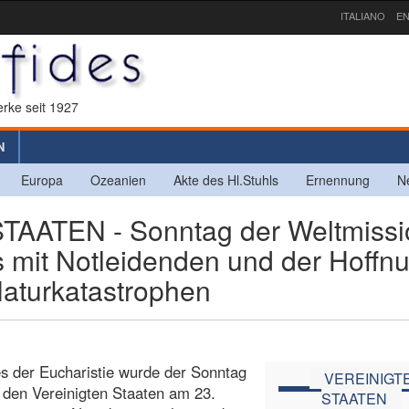
ITALIANO
EN
rke seit 1927
N
Europa
Ozeanien
Akte des Hl.Stuhls
Ernennung
N
AATEN - Sonntag der Weltmissi
s mit Notleidenden und der Hoffn
Naturkatastrophen
es der Eucharistie wurde der Sonntag
VEREINIGT
n den Vereinigten Staaten am 23.
STAATEN