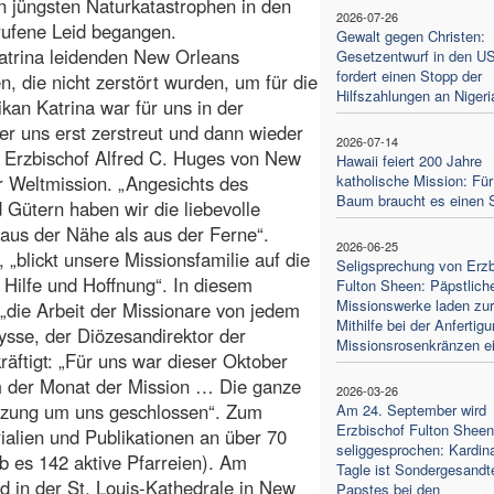
 jüngsten Naturkatastrophen in den
2026-07-26
erufene Leid begangen.
Gewalt gegen Christen:
atrina leidenden New Orleans
Gesetzentwurf in den U
fordert einen Stopp der
, die nicht zerstört wurden, um für die
Hilfszahlungen an Nigeri
kan Katrina war für uns in der
er uns erst zerstreut und dann wieder
2026-07-14
so Erzbischof Alfred C. Huges von New
Hawaii feiert 200 Jahre
r Weltmission. „Angesichts des
katholische Mission: Für
Baum braucht es einen
Gütern haben wir die liebevolle
aus der Nähe als aus der Ferne“.
2026-06-25
, „blickt unsere Missionsfamilie auf die
Seligsprechung von Erzb
 Hilfe und Hoffnung“. In diesem
Fulton Sheen: Päpstlich
Missionswerke laden zur
die Arbeit der Missionare von jedem
Mithilfe bei der Anfertig
ysse, der Diözesandirektor der
Missionsrosenkränzen e
äftigt: „Für uns war dieser Oktober
em der Monat der Mission … Die ganze
2026-03-26
ützung um uns geschlossen“. Zum
Am 24. September wird
Erzbischof Fulton Sheen
alien und Publikationen an über 70
seliggesprochen: Kardina
b es 142 aktive Pfarreien). Am
Tagle ist Sondergesandt
 in der St. Louis-Kathedrale in New
Papstes bei den