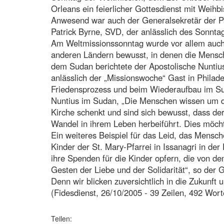
Orleans ein feierlicher Gottesdienst mit Weih
Anwesend war auch der Generalsekretär der Pä
Patrick Byrne, SVD, der anlässlich des Sonntag
Am Weltmissionssonntag wurde vor allem auch
anderen Ländern bewusst, in denen die Mensche
dem Sudan berichtete der Apostolische Nuntiu
anlässlich der „Missionswoche“ Gast in Philadel
Friedensprozess und beim Wiederaufbau im Sud
Nuntius im Sudan, „Die Menschen wissen um die
Kirche schenkt und sind sich bewusst, dass de
Wandel in ihrem Leben herbeiführt. Dies möcht
Ein weiteres Beispiel für das Leid, das Mensch
Kinder der St. Mary-Pfarrei in Issanagri in 
ihre Spenden für die Kinder opfern, die von de
Gesten der Liebe und der Solidarität“, so der
Denn wir blicken zuversichtlich in die Zukunft u
(Fidesdienst, 26/10/2005 - 39 Zeilen, 492 Wort
Teilen: