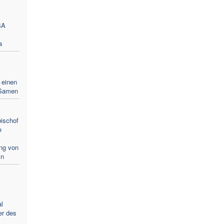
SA
a
 einen
 Samen
ischof
e
ung von
in
l
er des