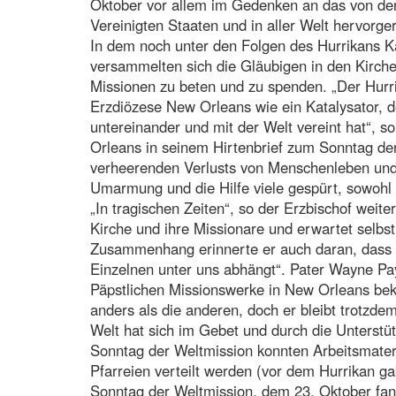
Oktober vor allem im Gedenken an das von den
Vereinigten Staaten und in aller Welt hervorg
In dem noch unter den Folgen des Hurrikans K
versammelten sich die Gläubigen in den Kirchen
Missionen zu beten und zu spenden. „Der Hurri
Erzdiözese New Orleans wie ein Katalysator, d
untereinander und mit der Welt vereint hat“, 
Orleans in seinem Hirtenbrief zum Sonntag de
verheerenden Verlusts von Menschenleben und 
Umarmung und die Hilfe viele gespürt, sowohl 
„In tragischen Zeiten“, so der Erzbischof weiter
Kirche und ihre Missionare und erwartet selbst
Zusammenhang erinnerte er auch daran, dass „
Einzelnen unter uns abhängt“. Pater Wayne Pa
Päpstlichen Missionswerke in New Orleans bekr
anders als die anderen, doch er bleibt trotzd
Welt hat sich im Gebet und durch die Unterst
Sonntag der Weltmission konnten Arbeitsmateri
Pfarreien verteilt werden (vor dem Hurrikan ga
Sonntag der Weltmission, dem 23. Oktober fand