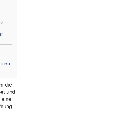
net
s
er
 rückt
en die
bet und
leine
fnung.