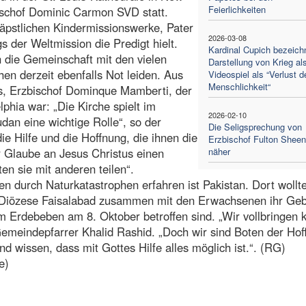
Feierlichkeiten
bischof Dominic Carmon SVD statt.
pstlichen Kindermissionswerke, Pater
2026-03-08
s der Weltmission die Predigt hielt.
Kardinal Cupich bezeich
 die Gemeinschaft mit den vielen
Darstellung von Krieg al
n derzeit ebenfalls Not leiden. Aus
Videospiel als “Verlust d
Menschlichkeit“
s, Erzbischof Dominque Mamberti, der
phia war: „Die Kirche spielt im
2026-02-10
an eine wichtige Rolle“, so der
Die Seligsprechung von
 Hilfe und die Hoffnung, die ihnen die
Erzbischof Fulton Sheen
r Glaube an Jesus Christus einen
näher
en sie mit anderen teilen“.
en durch Naturkatastrophen erfahren ist Pakistan. Dort wollt
der Diözese Faisalabad zusammen mit den Erwachsenen ihr Ge
m Erdebeben am 8. Oktober betroffen sind. „Wir vollbringen k
 Gemeindepfarrer Khalid Rashid. „Doch wir sind Boten der Hof
nd wissen, dass mit Gottes Hilfe alles möglich ist.“. (RG)
e)