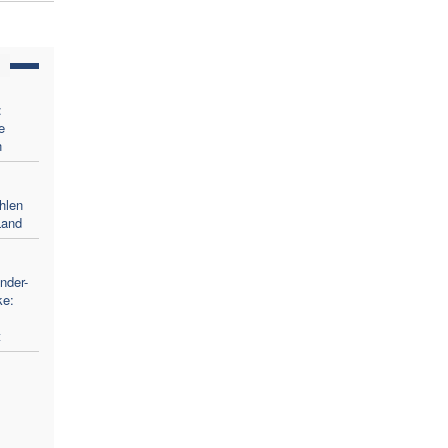
:
e
n
hlen
Land
nder-
ke:
t