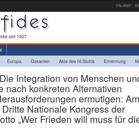
ITALIANO
EN
rke seit 1927
N
Europa
Ozeanien
Akte des Hl.Stuhls
Ernennung
N
e Integration von Menschen un
he nach konkreten Alternativen
Herausforderungen ermutigen: Am
 Dritte Nationale Kongress der
to „Wer Frieden will muss für di