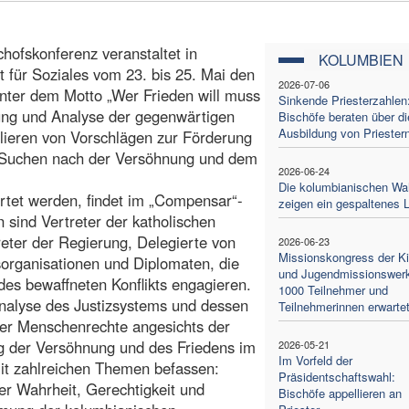
hofskonferenz veranstaltet in
KOLUMBIEN
 für Soziales vom 23. bis 25. Mai den
2026-07-06
nter dem Motto „Wer Frieden will muss
Sinkende Priesterzahlen
erung und Analyse der gegenwärtigen
Bischöfe beraten über di
Ausbildung von Priester
lieren von Vorschlägen zur Förderung
r Suchen nach der Versöhnung und dem
2026-06-24
Die kolumbianischen Wa
rtet werden, findet im „Compensar“-
zeigen ein gespaltenes 
 sind Vertreter der katholischen
reter der Regierung, Delegierte von
2026-06-23
Missionskongress der Ki
sorganisationen und Diplomaten, die
und Jugendmissionswer
des bewaffneten Konflikts engagieren.
1000 Teilnehmer und
Analyse des Justizsystems und dessen
Teilnehmerinnen erwarte
der Menschenrechte angesichts der
g der Versöhnung und des Friedens im
2026-05-21
Im Vorfeld der
mit zahlreichen Themen befassen:
Präsidentschaftswahl:
r Wahrheit, Gerechtigkeit und
Bischöfe appellieren an