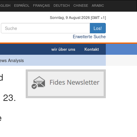
GLISH
ESPAÑOL
FRANÇAIS
DEUTSCH
CHINESE
ARABIC
Sonntag, 9 August 2026 [GMT +1]
Los!
Erweiterte Suche
wir über uns
Kontakt
ews Analysis
d
 23.
e