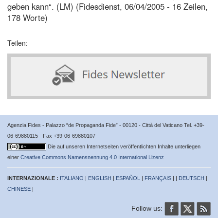
geben kann“. (LM) (Fidesdienst, 06/04/2005 - 16 Zeilen,
178 Worte)
Teilen:
Agenzia Fides - Palazzo “de Propaganda Fide” - 00120 - Città del Vaticano Tel. +39-
06-69880115 - Fax +39-06-69880107
Die auf unseren Internetseiten veröffentlichten Inhalte unterliegen
einer
Creative Commons Namensnennung 4.0 International Lizenz
INTERNAZIONALE :
ITALIANO
|
ENGLISH
|
ESPAÑOL
|
FRANÇAIS
| |
DEUTSCH
|
CHINESE
|
Follow us: