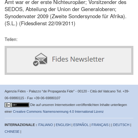
Amt war er der erste Nichteuropäer; Vorsitzender des
SEDOS, Abteilung der Union der Generaloberen;
Synodenvater 2009 (Zweite Sondersynode für Afrika).
(S.L.) (Fidesdienst 22/09/2011)
Teilen:
Agenzia Fides - Palazzo “de Propaganda Fide” - 00120 - Città del Vaticano Tel. +39-
06-69880115 - Fax +39-06-69880107
Die auf unseren Internetseiten veröffentlichten Inhalte unterliegen
einer
Creative Commons Namensnennung 4.0 International Lizenz
INTERNAZIONALE :
ITALIANO
|
ENGLISH
|
ESPAÑOL
|
FRANÇAIS
| |
DEUTSCH
|
CHINESE
|