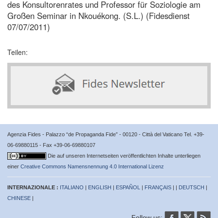
des Konsultorenrates und Professor für Soziologie am
Großen Seminar in Nkouékong. (S.L.) (Fidesdienst
07/07/2011)
Teilen:
Agenzia Fides - Palazzo “de Propaganda Fide” - 00120 - Città del Vaticano Tel. +39-
06-69880115 - Fax +39-06-69880107
Die auf unseren Internetseiten veröffentlichten Inhalte unterliegen
einer
Creative Commons Namensnennung 4.0 International Lizenz
INTERNAZIONALE :
ITALIANO
|
ENGLISH
|
ESPAÑOL
|
FRANÇAIS
| |
DEUTSCH
|
CHINESE
|
Follow us: