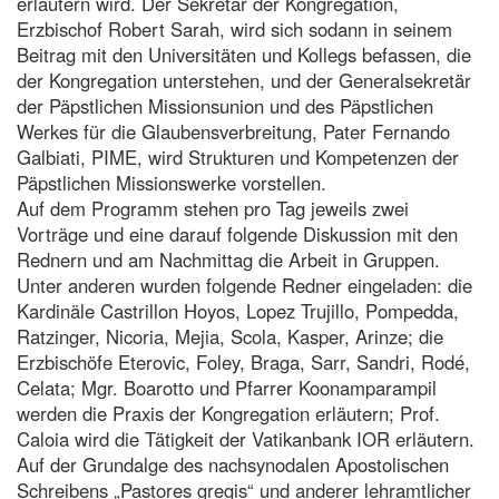
erläutern wird. Der Sekretär der Kongregation,
Erzbischof Robert Sarah, wird sich sodann in seinem
Beitrag mit den Universitäten und Kollegs befassen, die
der Kongregation unterstehen, und der Generalsekretär
der Päpstlichen Missionsunion und des Päpstlichen
Werkes für die Glaubensverbreitung, Pater Fernando
Galbiati, PIME, wird Strukturen und Kompetenzen der
Päpstlichen Missionswerke vorstellen.
Auf dem Programm stehen pro Tag jeweils zwei
Vorträge und eine darauf folgende Diskussion mit den
Rednern und am Nachmittag die Arbeit in Gruppen.
Unter anderen wurden folgende Redner eingeladen: die
Kardinäle Castrillon Hoyos, Lopez Trujillo, Pompedda,
Ratzinger, Nicoria, Mejia, Scola, Kasper, Arinze; die
Erzbischöfe Eterovic, Foley, Braga, Sarr, Sandri, Rodé,
Celata; Mgr. Boarotto und Pfarrer Koonamparampil
werden die Praxis der Kongregation erläutern; Prof.
Caloia wird die Tätigkeit der Vatikanbank IOR erläutern.
Auf der Grundalge des nachsynodalen Apostolischen
Schreibens „Pastores gregis“ und anderer lehramtlicher