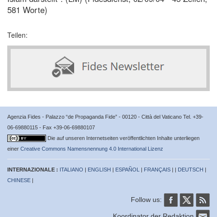
581 Worte)
Teilen:
Agenzia Fides - Palazzo “de Propaganda Fide” - 00120 - Città del Vaticano Tel. +39-
06-69880115 - Fax +39-06-69880107
Die auf unseren Internetseiten veröffentlichten Inhalte unterliegen
einer
Creative Commons Namensnennung 4.0 International Lizenz
INTERNAZIONALE :
ITALIANO
|
ENGLISH
|
ESPAÑOL
|
FRANÇAIS
| |
DEUTSCH
|
CHINESE
|
Follow us:
Koordinator der Redaktion