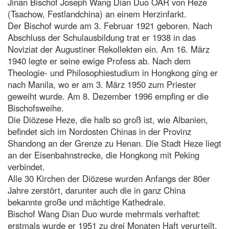
Jinan Bischof Joseph Wang Dian Duo OAR von Heze
(Tsachow, Festlandchina) an einem Herzinfarkt.
Der Bischof wurde am 3. Februar 1921 geboren. Nach
Abschluss der Schulausbildung trat er 1938 in das
Noviziat der Augustiner Rekollekten ein. Am 16. März
1940 legte er seine ewige Profess ab. Nach dem
Theologie- und Philosophiestudium in Hongkong ging er
nach Manila, wo er am 3. März 1950 zum Priester
geweiht wurde. Am 8. Dezember 1996 empfing er die
Bischofsweihe.
Die Diözese Heze, die halb so groß ist, wie Albanien,
befindet sich im Nordosten Chinas in der Provinz
Shandong an der Grenze zu Henan. Die Stadt Heze liegt
an der Eisenbahnstrecke, die Hongkong mit Peking
verbindet.
Alle 30 Kirchen der Diözese wurden Anfangs der 80er
Jahre zerstört, darunter auch die in ganz China
bekannte große und mächtige Kathedrale.
Bischof Wang Dian Duo wurde mehrmals verhaftet:
erstmals wurde er 1951 zu drei Monaten Haft verurteilt,