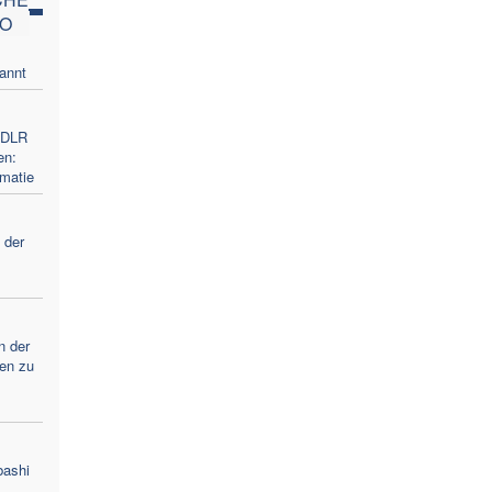
GO
annt
 FDLR
en:
omatie
 der
n der
ren zu
bashi