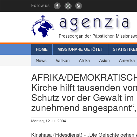
Follow us
Presseorgan der Päpstlichen Missionswe
HOME
MISSIONARE GETÖTET
STATISTIKE
News
Vatikan
Afrika
Asien
Amerika
AFRIKA/DEMOKRATISCHE
Kirche hilft tausenden vo
Schutz vor der Gewalt im 
zunehmend angespannt“, 
Montag, 12 Juli 2004
Kinshasa (Fidesdienst) - „Die Gefechte gehen we