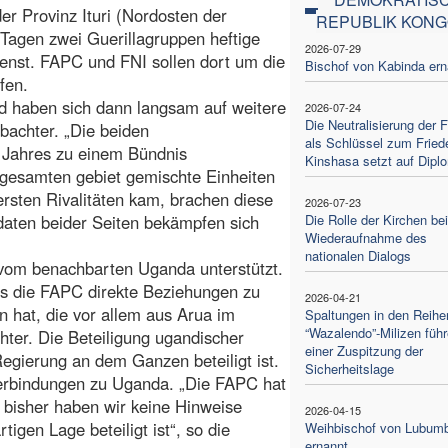
r Provinz Ituri (Nordosten der
REPUBLIK KON
Tagen zwei Guerillagruppen heftige
2026-07-29
ienst. FAPC und FNI sollen dort um die
Bischof von Kabinda ern
fen.
d haben sich dann langsam auf weitere
2026-07-24
Die Neutralisierung der
obachter. „Die beiden
als Schlüssel zum Fried
n Jahres zu einem Bündnis
Kinshasa setzt auf Dipl
esamten gebiet gemischte Einheiten
 ersten Rivalitäten kam, brachen diese
2026-07-23
daten beider Seiten bekämpfen sich
Die Rolle der Kirchen bei
Wiederaufnahme des
nationalen Dialogs
vom benachbarten Uganda unterstützt.
ass die FAPC direkte Beziehungen zu
2026-04-21
n hat, die vor allem aus Arua im
Spaltungen in den Reihe
“Wazalendo”-Milizen füh
er. Die Beteiligung ugandischer
einer Zuspitzung der
Regierung an dem Ganzen beteiligt ist.
Sicherheitslage
erbindungen zu Uganda. „Die FAPC hat
bisher haben wir keine Hinweise
2026-04-15
igen Lage beteiligt ist“, so die
Weihbischof von Lubum
ernannt