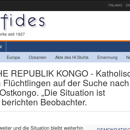
ITALIANO
EN
rke seit 1927
N
Europa
Ozeanien
Akte des Hl.Stuhls
Ernennung
N
 REPUBLIK KONGO - Katholis
n Flüchtlingen auf der Suche nach
Ostkongo. „Die Situation ist
berichten Beobachter.
iter und die Situation bleibt weiterhin
DEMOKRATIS