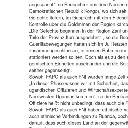
angespannt“, so Beobachter aus dem Norden de
Demokratischen Republik Kongo), wo sich seit 
Gefechte liefern, im Gespräch mit dem Fidesd
Kontrolle über die Goldminen der Region kämp
„Die Gefechte begannen in der Region Zani un
Teile der Provinz Ituri ausgedehnt“ , so die Be
Guerillabewegungen hatten sich im Juli letzte
zusammengeschlossen, in dessen Rahmen im g
stationiert werden sollten. Doch als es zu den
gemischten Einheiten auseinander und die Sol
seither gegenseitig“.
Sowohl FAPC als auch FNI wurden lange Zeit 
„In dieser Phase wissen wir mit Sicherheit, d
ugandischen Offizieren und Wirtschaftsexperte
Nordwesten Ugandas kommen“, so die Beobacht
Offiziere heißt nicht unbedingt, dass auch die 
Sowohl FAPC als auch FNI haben ethnische V
auch ethnische Verbindungen zu Ruanda, doch 
darauf, dass auch dieses Land an der gegenwärt