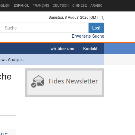
GLISH
ESPAÑOL
FRANÇAIS
DEUTSCH
CHINESE
ARABIC
Samstag, 8 August 2026 [GMT +1]
Los!
Erweiterte Suche
wir über uns
Kontakt
ews Analysis
che
CHE