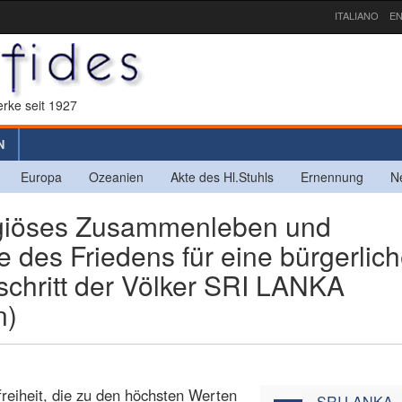
ITALIANO
EN
rke seit 1927
N
Europa
Ozeanien
Akte des Hl.Stuhls
Ernennung
N
giöses Zusammenleben und
e des Friedens für eine bürgerlic
schritt der Völker SRI LANKA
n)
freiheit, die zu den höchsten Werten
SRI LANKA