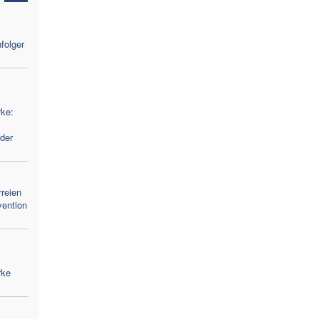
folger
ke:
der
reien
vention
rke