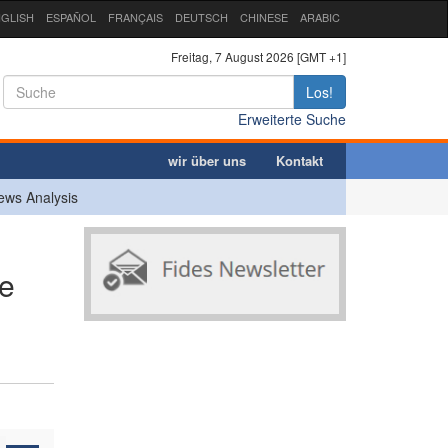
GLISH
ESPAÑOL
FRANÇAIS
DEUTSCH
CHINESE
ARABIC
Freitag, 7 August 2026 [GMT +1]
Los!
Erweiterte Suche
wir über uns
Kontakt
ews Analysis
he