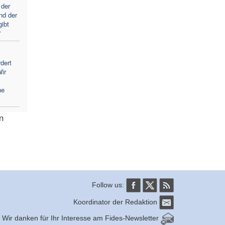
 der
nd der
gibt
“
dert
ir
ne
n
Follow us:
Koordinator der Redaktion
Wir danken für Ihr Interesse am Fides-Newsletter