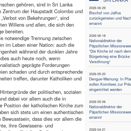
schen gehören, sind in Sri Lanka
2026-06-29
 im Zentrum der Haupstadt Colombo und
Bischof von Jaffna
„Verbot von Bekehrungen“, sind
zurückgetreten und Nach
ernannt
en Willens und allen, die sich den
ge bereiten.
2026-06-18
die notwendige Trennung zwischen
Nationaldirektor der
ien im Leben einer Nation: auch die
Päpstlichen Missionswer
angenheit während der dunklen Jahre
“Die Kirche ist nach dem
Bürgerkrieg eine Brücke 
 dies auch heute noch, wenn
Versöhnung“
nalistisch geprägte Forderungen
hnien schaden und durch entsprechende
2026-05-20
iten treffen, darunter Katholiken und
Dengue-Warnung: In Pfar
sollen Komitees zur Prä
eingerichtet werden
intergründe der politischen, sozialen
 und dabei vor allem auch die in
2026-05-06
e Position der katholischen Kirche zum
Nationaldirektor der
aben sich stets um einen authentischen
Päpstlichen Missionswe
ernannt
 Bewusstsein, dass dies vor allem die
hte, ihre Gewissens- und
2026-04-21