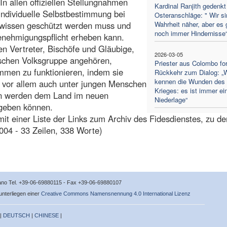
In allen offiziellen Stellungnahmen
Kardinal Ranjith gedenkt
 individuelle Selbstbestimmung bei
Osteranschläge: " Wir si
wissen geschützt werden muss und
Wahrheit näher, aber es 
noch immer Hindernisse
enehmigungspflicht erheben kann.
en Vertreter, Bischöfe und Gläubige,
2026-03-05
ischen Volksgruppe angehören,
Priester aus Colombo for
mmen zu funktionieren, indem sie
Rückkehr zum Dialog: „W
kennen die Wunden des
 vor allem auch unter jungen Menschen
Krieges: es ist immer ei
nen werden dem Land im neuen
Niederlage“
 geben können.
it einer Liste der Links zum Archiv des Fidesdienstes, zu de
004 - 33 Zeilen, 338 Worte)
icano Tel. +39-06-69880115 - Fax +39-06-69880107
 unterliegen einer
Creative Commons Namensnennung 4.0 International Lizenz
 |
DEUTSCH
|
CHINESE
|