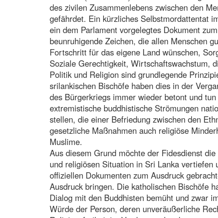
des zivilen Zusammenlebens zwischen den Men
gefährdet. Ein kürzliches Selbstmordattentat
ein dem Parlament vorgelegtes Dokument zum 
beunruhigende Zeichen, die allen Menschen gut
Fortschritt für das eigene Land wünschen, Sor
Soziale Gerechtigkeit, Wirtschaftswachstum, 
Politik und Religion sind grundlegende Prinzip
srilankischen Bischöfe haben dies in der Verg
des Bürgerkriegs immer wieder betont und tun
extremistische buddhistische Strömungen natio
stellen, die einer Befriedung zwischen den Et
gesetzliche Maßnahmen auch religiöse Minderhe
Muslime.
Aus diesem Grund möchte der Fidesdienst die H
und religiösen Situation in Sri Lanka vertiefen
offiziellen Dokumenten zum Ausdruck gebracht
Ausdruck bringen. Die katholischen Bischöfe h
Dialog mit den Buddhisten bemüht und zwar im
Würde der Person, deren unveräußerliche Rec