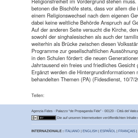
Religionsfreiheit im Vordergrund stehen muss. 
betonen die Bischöfe stets, dass vor allem die
einem Religionswechsel nach dem eigenen Ge
dabei keine weltliche Behörde Anspruch auf G
Auf der anderen Seite versucht die Kirche, der
sowohl der singhalesischen als auch der tamil
weiterhin als Brücke zwischen diesen Volksstä
Programme zur gesellschaftlichen Aussöhnung
in den Schulen fördert: die neuen Generatio
Jahrtausend ein freies und friedliches Gesicht
Ergänzt werden die Hintergrundinformationen m
behandelten Themen (PA) (Fidesdienst, 10/7/2
Teilen:
Agenzia Fides - Palazzo “de Propaganda Fide” - 00120 - Città del Vat
Die auf unseren Internetseiten veröffentlichten Inhalte
INTERNAZIONALE :
ITALIANO
|
ENGLISH
|
ESPAÑOL
|
FRANÇAIS
|