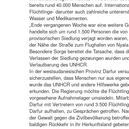
bereits rund 40.000 Menschen auf. Internationa
Flüchtlinge- darunter auch zahlreiche unterern
Wasser und Medikamenten.
„Ende vergangenen Woche war eine weitere 
handelte sich um rund 1.500 Personen die von
provisorischen Siedlung verjagt worden waren, 
der Nähe der Straße zum Flughafen von Nyala
Besondere Sorge bereitet die Tatsache, dass 
Verlassen der Siedlung gezwungen wurden und i
Verlautbarung des UNHCR.
In der westsudanesischen Provinz Darfur ver
sicherzustellen, dass Menschen nur aus eigene
wurde das UNHCR und andere Hilfswerke gebet
erkunden. Die Regierung möchte die Flüchtlinge
vorgesehene Aufnahmelager umsiedeln. Mitarb
Darfur mit Vertretern von rund 3.500 Flüchtlin
Darfur aufhalten, zu Gesprächen getroffen. Na
der Gewalt gegen die Zivilbevölkerung betroffe
baldigen Rückkehr in ihr Herkunftsland gebete