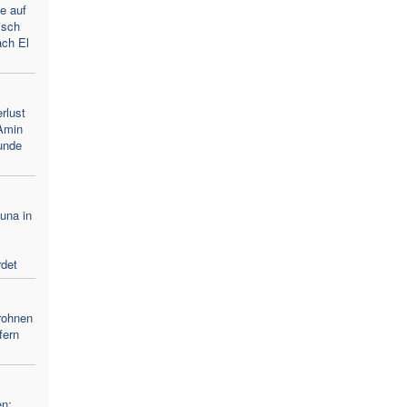
e auf
isch
ach El
rlust
Amin
unde
duna in
det
Drohnen
fern
en: