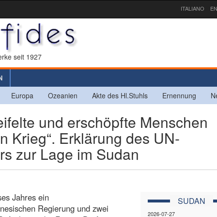
ITALIANO
EN
rke seit 1927
N
Europa
Ozeanien
Akte des Hl.Stuhls
Ernennung
N
felte und erschöpfte Menschen
n Krieg“. Erklärung des UN-
rs zur Lage im Sudan
ses Jahres ein
SUDAN
nesischen Regierung und zwei
2026-07-27