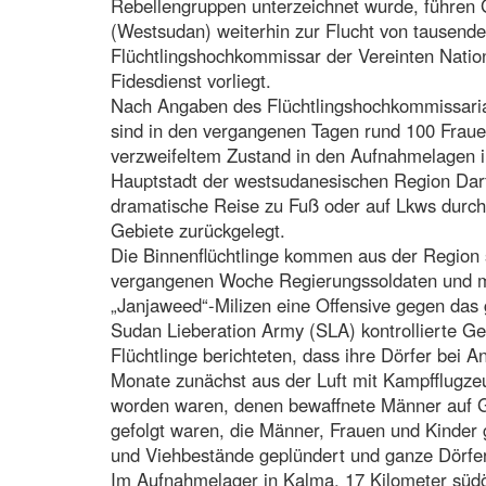
Rebellengruppen unterzeichnet wurde, führen 
(Westsudan) weiterhin zur Flucht von tausenden
Flüchtlingshochkommissar der Vereinten Nation
Fidesdienst vorliegt.
Nach Angaben des Flüchtlingshochkommissari
sind in den vergangenen Tagen rund 100 Fraue
verzweifeltem Zustand in den Aufnahmelagen i
Hauptstadt der westsudanesischen Region Dar
dramatische Reise zu Fuß oder auf Lkws durch
Gebiete zurückgelegt.
Die Binnenflüchtlinge kommen aus der Region s
vergangenen Woche Regierungssoldaten und mi
„Janjaweed“-Milizen eine Offensive gegen das 
Sudan Lieberation Army (SLA) kontrollierte Geb
Flüchtlinge berichteten, dass ihre Dörfer bei 
Monate zunächst aus der Luft mit Kampfflugz
worden waren, denen bewaffnete Männer auf
gefolgt waren, die Männer, Frauen und Kinder 
und Viehbestände geplündert und ganze Dörfer
Im Aufnahmelager in Kalma, 17 Kilometer südös