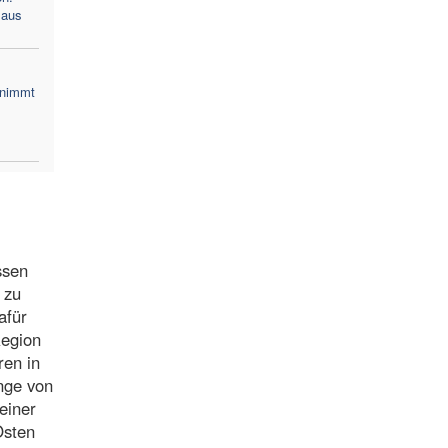
 aus
 nimmt
ssen
 zu
afür
Region
ren in
nge von
einer
Osten