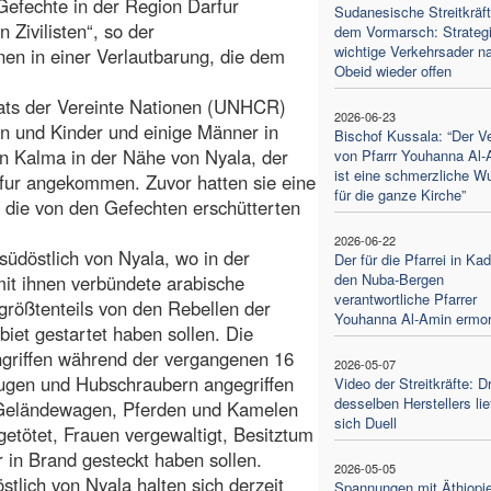
Gefechte in der Region Darfur
Sudanesische Streitkräft
 Zivilisten“, so der
dem Vormarsch: Strateg
wichtige Verkehrsader n
en in einer Verlautbarung, die dem
Obeid wieder offen
ats der Vereinte Nationen (UNHCR)
2026-06-23
n und Kinder und einige Männer in
Bischof Kussala: “Der Ve
n Kalma in der Nähe von Nyala, der
von Pfarrr Youhanna Al-
ist eine schmerzliche W
fur angekommen. Zuvor hatten sie eine
für die ganze Kirche”
 die von den Gefechten erschütterten
2026-06-22
üdöstlich von Nyala, wo in der
Der für die Pfarrei in Ka
den Nuba-Bergen
t ihnen verbündete arabische
verantwortliche Pfarrer
größtenteils von den Rebellen der
Youhanna Al-Amin ermor
iet gestartet haben sollen. Die
Angriffen während der vergangenen 16
2026-05-07
eugen und Hubschraubern angegriffen
Video der Streitkräfte: 
desselben Herstellers lie
 Geländewagen, Pferden und Kamelen
sich Duell
getötet, Frauen vergewaltigt, Besitztum
 in Brand gesteckt haben sollen.
2026-05-05
tlich von Nyala halten sich derzeit
Spannungen mit Äthiopi