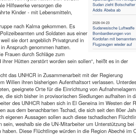
le Hilfswerke versorgen die
Sudan zieht Botschafter
Addis Abeba ab
ährte Kinder - mit Lebensmitteln,
2026-04-23
Gruppe nach Kalma gekommen. Es
Sudanesische Luftwaffe
 Polizeibeamten und Soldaten aus einer
Bombardierungen von
Kordofan mit bemannten
weil sie dort angeblich Privatgrund in
Flugzeugen wieder auf
 in Anspruch genommen hatten.
die Frauen durch Schläge zum
hrer Hütten zerstört worden sein sollen“, heißt es in der
sucht das UNHCR in Zusammenarbeit mit der Regierung
m Willen ihren bisherigen Aufenthaltsort verlassen. Unterde
en, geeignete Orte für die Einrichtung von Aufnahmelagern
, die sich bisher in provisorischen Siedlungen aufhalten in d
eiter des UNHCR haben sich in El Geneina im Westen der 
gen aus dem benachbarten Tschad, die sich seit den 80er Jah
ch eigenen Aussagen sollen auch diese tschadischen Flüchtli
n sein, weshalb sie die UN-Mitarbeiter um Unterstützung bei 
n haben. Diese Flüchtlinge würden in die Region Abeché im 