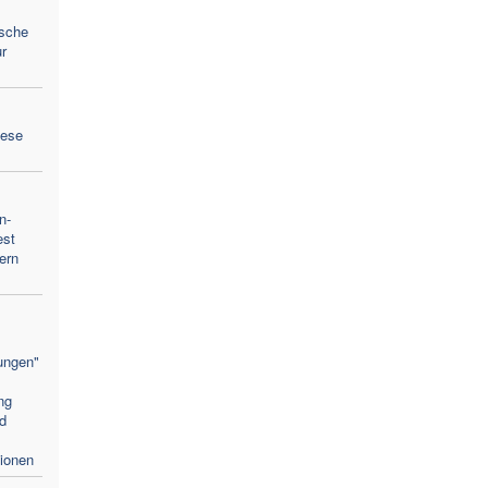
ische
r
zese
n-
est
ern
ungen"
ng
nd
tionen