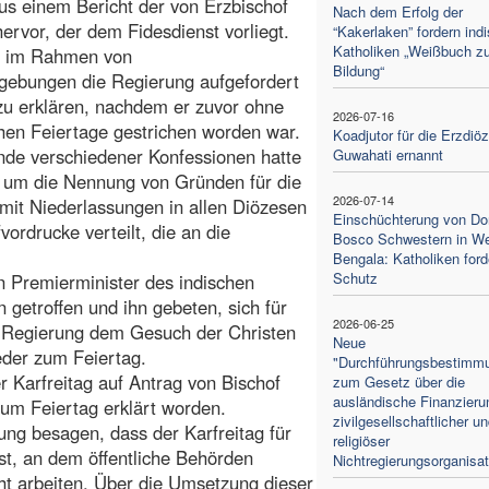
aus einem Bericht der von Erzbischof
Nach dem Erfolg der
ervor, der dem Fidesdienst vorliegt.
“Kakerlaken” fordern ind
Katholiken „Weißbuch zu
he im Rahmen von
Bildung“
dgebungen die Regierung aufgefordert
 zu erklären, nachdem er zuvor ohne
2026-07-16
hen Feiertage gestrichen worden war.
Koadjutor für die Erzdiö
nde verschiedener Konfessionen hatte
Guwahati ernannt
 um die Nennung von Gründen für die
2026-07-14
t Niederlassungen in allen Diözesen
Einschüchterung von Do
ordrucke verteilt, die an die
Bosco Schwestern in W
Bengala: Katholiken ford
Schutz
n Premierminister des indischen
getroffen und ihn gebeten, sich für
2026-06-25
e Regierung dem Gesuch der Christen
Neue
ieder zum Feiertag.
"Durchführungsbestimm
r Karfreitag auf Antrag von Bischof
zum Gesetz über die
ausländische Finanzieru
zum Feiertag erklärt worden.
zivilgesellschaftlicher u
ng besagen, dass der Karfreitag für
religiöser
 ist, an dem öffentliche Behörden
Nichtregierungsorganisa
ht arbeiten. Über die Umsetzung dieser