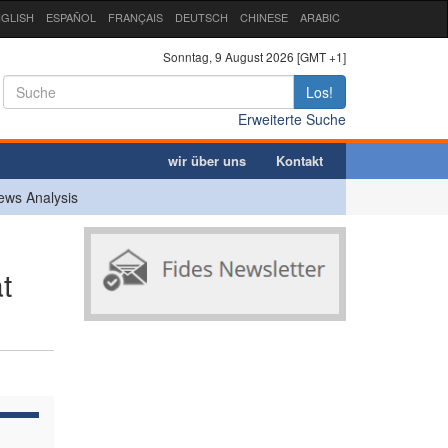
GLISH
ESPAÑOL
FRANÇAIS
DEUTSCH
CHINESE
ARABIC
Sonntag, 9 August 2026 [GMT +1]
Los!
Erweiterte Suche
wir über uns
Kontakt
ews Analysis
t