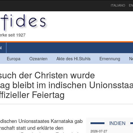
ITALIANO
EN
rke seit 1927
N
Europa
Ozeanien
Akte des Hl.Stuhls
Ernennung
N
uch der Christen wurde
tag bleibt im indischen Unionsstaa
fizieller Feiertag
indischen Unionsstaates Karnataka gab
INDIEN
chaft statt und erklärte den
2026-07-27