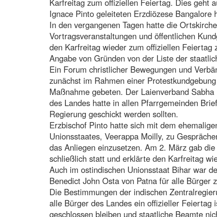
Karfreitag zum offiziellen Feiertag. Dies geht 
Ignace Pinto geleiteten Erzdiözese Bangalore h
In den vergangenen Tagen hatte die Ortskirc
Vortragsveranstaltungen und öffentlichen Kun
den Karfreitag wieder zum offiziellen Feiertag
Angabe von Gründen von der Liste der staatlic
Ein Forum christlicher Bewegungen und Verbä
zunächst im Rahmen einer Protestkundgebung
Maßnahme gebeten. Der Laienverband Sabha mi
des Landes hatte in allen Pfarrgemeinden Briefv
Regierung geschickt werden sollten.
Erzbischof Pinto hatte sich mit dem ehemalige
Unionsstaates, Veerappa Moilly, zu Gesprächen 
das Anliegen einzusetzen. Am 2. März gab di
schließlich statt und erklärte den Karfreitag w
Auch im ostindischen Unionsstaat Bihar war de
Benedict John Osta von Patna für alle Bürger 
Die Bestimmungen der indischen Zentralregieru
alle Bürger des Landes ein offizieller Feiertag
geschlossen bleiben und staatliche Beamte nic