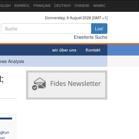
GLISH
ESPAÑOL
FRANÇAIS
DEUTSCH
CHINESE
ARABIC
Donnerstag, 6 August 2026 [GMT +1]
Los!
Erweiterte Suche
wir über uns
Kontakt
ews Analysis
;
ngkun
von