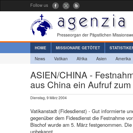
Follow us
Presseorgan der Päpstlichen Missionswe
HOME
MISSIONARE GETÖTET
STATISTIKE
News
Vatikan
Afrika
Asien
Amerika
ASIEN/CHINA - Festnahme 
aus China ein Aufruf zum
Dienstag, 9 März 2004
Vatikanstadt (Fidesdienst) - Gut informierte u
gegenüber dem Fidesdienst die Festnahme von 
Bischof wurde am 5. März festgenommen. Die 
unbekannt.