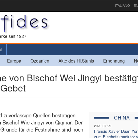
ITALIANO
EN
rke seit 1927
N
Europa
Ozeanien
Akte des Hl.Stuhls
Ernennung
N
von Bischof Wei Jingyi bestätigt
 Gebet
nd zuverlässige Quellen bestätigen
CHINA
Bischof Wie Jingyi von Qiqihar. Der
2026-07-29
Gründe für die Festnahme sind noch
Francis Xavier Duan Yo
zum Bischofskoadjutor 