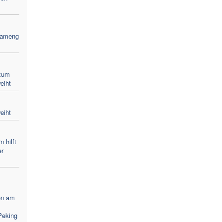
Bameng
zum
eiht
eiht
 hilft
er
en am
Peking