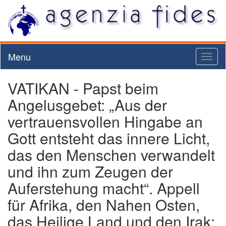
Menu
Toggl
naviga
VATIKAN - Papst beim
Angelusgebet: „Aus der
vertrauensvollen Hingabe an
Gott entsteht das innere Licht,
das den Menschen verwandelt
und ihn zum Zeugen der
Auferstehung macht“. Appell
für Afrika, den Nahen Osten,
das Heilige Land und den Irak: