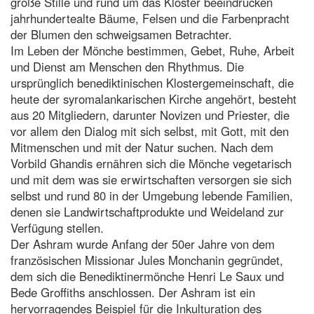
große Stille und rund um das Kloster beeindrucken
jahrhundertealte Bäume, Felsen und die Farbenpracht
der Blumen den schweigsamen Betrachter.
Im Leben der Mönche bestimmen, Gebet, Ruhe, Arbeit
und Dienst am Menschen den Rhythmus. Die
ursprünglich benediktinischen Klostergemeinschaft, die
heute der syromalankarischen Kirche angehört, besteht
aus 20 Mitgliedern, darunter Novizen und Priester, die
vor allem den Dialog mit sich selbst, mit Gott, mit den
Mitmenschen und mit der Natur suchen. Nach dem
Vorbild Ghandis ernähren sich die Mönche vegetarisch
und mit dem was sie erwirtschaften versorgen sie sich
selbst und rund 80 in der Umgebung lebende Familien,
denen sie Landwirtschaftprodukte und Weideland zur
Verfügung stellen.
Der Ashram wurde Anfang der 50er Jahre von dem
französischen Missionar Jules Monchanin gegründet,
dem sich die Benediktinermönche Henri Le Saux und
Bede Groffiths anschlossen. Der Ashram ist ein
hervorragendes Beispiel für die Inkulturation des