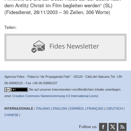
dem Antlitz Christi im Film begleiten werden“ (SL)
(Fidesdienst, 28/11/2003 – 30 Zeilen, 306 Worte)
Teilen:
Agenzia Fides - Palazzo “de Propaganda Fide” - 00120 - Città del Vaticano Tel. +39-
06-69880115 - Fax +39-06-69880107
Die auf unseren Internetseiten veröffentlichten Inhalte unterliegen
einer
Creative Commons Namensnennung 4.0 International Lizenz
INTERNAZIONALE :
ITALIANO
|
ENGLISH
|
ESPAÑOL
|
FRANÇAIS
| |
DEUTSCH
|
CHINESE
|
Follow us: