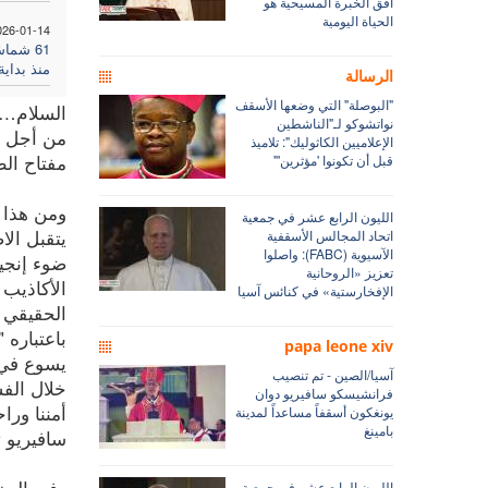
أفق الخبرة المسيحية هو
الحياة اليومية
026-01-14
61 شماس
منذ بداية
الرسالة
"البوصلة" التي وضعها الأسقف
السلام… 
نواتشوكو لـ"الناشطين
من أجل ا
الإعلاميين الكاثوليك": تلاميذ
مفتاح ال
قبل أن تكونوا 'مؤثرين'"
ومن هذا ا
الليون الرابع عشر في جمعية
يتقبل الا
اتحاد المجالس الأسقفية
الآسيوية (FABC): واصلوا
ضوء إنجيل
تعزيز «الروحانية
الأكاذيب 
الإفخارستية» في كنائس آسيا
الحقيقي 
باعتباره
papa leone xiv
يسوع في ا
آسيا/الصين - تم تنصيب
خلال الفس
فرانشيسكو سافيريو دوان
أمننا ورا
يونغكون أسقفاً مساعداً لمدينة
بامينغ
سافيريو ت
وفي الجزء
الليون الرابع عشر في جمعية