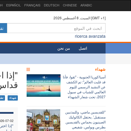
SH
ESPAÑOL
FRANÇAIS
DEUTSCH
CHINESE
ARABIC
السبت, 8 أغسطس 2026 [GMT +1]
تق
ricerca avanzata
اتصل
من نحن
شهداء
"إذا 
آسيا/كوريا الجنوبية - "ثقوا، فأنا
قداس 
قد غلبت العالم": تم الكشف
عن النشيد الرسمي لليوم
العالمي للشباب في سيول
2027، تحت شعار الشهداء
شهداء
تطو
"للقديسين ماضي، وللمذنبين
مستقبل'. يحتفل الكاثوليك
026-07-02
الصينيون بحماس بالقديسين
"إذا اخت
بطرس وبولس، شفيعي
طوباويين"