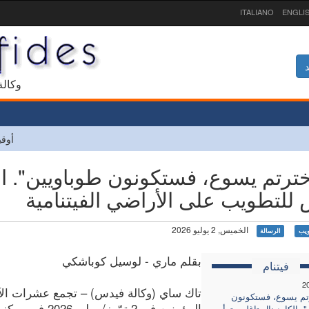
ITALIANO
ENGLI
د
1927 و
أوقي
اخترتم يسوع، فستكونون طوباويين". ال
للتطويب على الأراضي الفيتنامية
الخميس, 2 يوليو 2026
يب
الرسالة
بقلم ماري - لوسيل كوباشكي
فيتنام
2
تاك ساي (وكالة فيدس) – تجمع عشرات ال
رتم يسوع، فستكونون
المؤمنين في 2 تمّوز/ يولي
. الكاردينال تاغلي يترأس