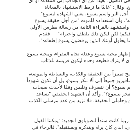
وقال: "غالبًا ما نربط الاستشهاد بالمعاناة
marturia)، شأنه شأن الطوبى من أجل البر واسم يسوع، يعني الشهادة ليسوع".
ته"، وأن استعداده للموت "من أجل حقيقة يسوع
 واستشهد بالقراءة الثانية من رسالة بطرس الأولى
فيكم؛ لكن ليكن ذلك بلطف واحترام" — فقدم
ا يحاول أولئك الذين يرفضون يسوع إطفاءه".
إظهار محبة يسوع وعدله تجاه الفقراء، ومحبة يسوع
ي لا يترك قطيعه وحده ليكون فريسة للذئاب
 تمييزاً بين الحقيقة والكذب، والبساطة والموضة،
فيريو جميعاً إلى ألا ننكر يسوع، بل أن نكون شهوداً
تعاليم يسوع؟ أن نتصرف ونلبس وفقًا لأحدث صيحات
نفخر بيسوع؟". وأكد أن الشهيد الحقيقي "يساعد
ن وحاملي الحقيقة. فلا نزيد من عدد مرسلي الكذب
ربما كانت سنداً للطوباوي الجديد: "يمكننا القول
دي، الذي كان يراه ويتذكره ويستقبله". فالرجاء في