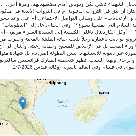
عل الشهداء ثابتين لكن ودودين أمام مضطهديهم. ومرة أخرى، دعا
تار: أن نثق في الثروات الدنيوية أم في الثروات الأبدية في ملك
ن، و«الإعجابات» على وسائل التواصل الاجتماعي أم على وعد يسوع
 السلام التي يمنحها يسوع؟". وفي الختام، عاد إلى "التطويب
 — أوكل الكاردينال تاغلي الكنيسة إلى السيدة العذراء مريم، 
رونغ بو ديب باعتباره رجلاً بلغت حياته المليئة بالمحبة والقرب م
 وراء المجد، بل في الإخلاص للمسيح وحماية رعيته. وأشار إلى أن
صورة غير دنيوية للاستشهاد: ليس البطولة الفردية، بل شهادة مت
 والرجاء. ولهذا السبب، تظهر شخصية المبارك فرانسيس سافيريو
ليوم، في فيتنام وفي العالم بأسره. (وكالة فيدس 2/7/2026)