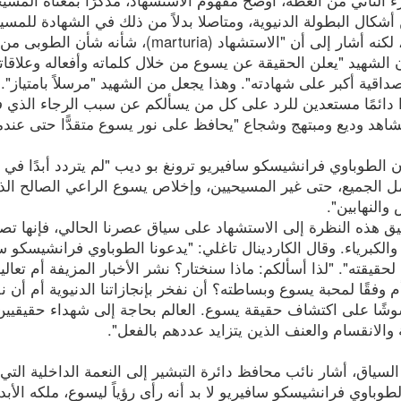
كال البطولة الدنيوية، ومتاصلا بدلاً من ذلك في الشهادة للمسيح. 
والموت"، لكنه أشار إلى أن "الاستشهاد (
 الشهيد "يعلن الحقيقة عن يسوع من خلال كلماته وأفعاله وعلاقا
قية أكبر على شهادته". وهذا يجعل من الشهيد "مرسلاً بامتياز".
 دائمًا مستعدين للرد على كل من يسألكم عن سبب الرجاء الذي 
شاهد وديع ومبتهج وشجاع "يحافظ على نور يسوع متقدًّا حتى عندم
الطوباوي فرانشيسكو سافيريو ترونغ بو ديب "لم يتردد أبدًا في 
ل الجميع، حتى غير المسيحيين، وإخلاص يسوع الراعي الصالح الذ
النهابين".
ق هذه النظرة إلى الاستشهاد على سياق عصرنا الحالي، فإنها تصبح
والكبرياء. وقال الكاردينال تاغلي: "يدعونا الطوباوي فرانشيسكو سا
 لحقيقته". "لذا أسألكم: ماذا سنختار؟ نشر الأخبار المزيفة أم 
 وفقًا لمحبة يسوع وبساطته؟ أن نفخر بإنجازاتنا الدنيوية أم أن 
شوشًا على اكتشاف حقيقة يسوع. العالم بحاجة إلى شهداء حقيقيي
 والانقسام والعنف الذين يتزايد عددهم بالفعل".
لسياق، أشار نائب محافظ دائرة التبشير إلى النعمة الداخلية التي 
لطوباوي فرانشيسكو سافيريو لا بد أنه رأى رؤياً ليسوع، ملكه الأب