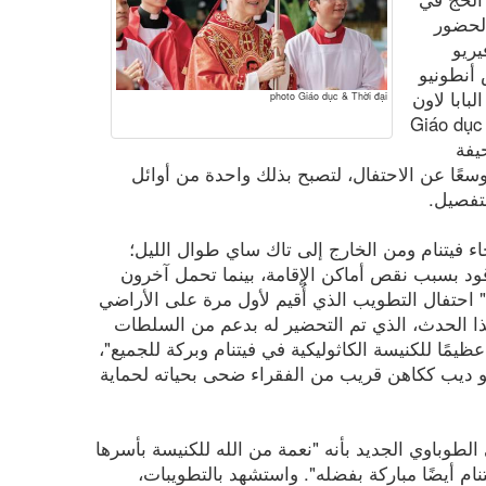
 لحضور
ريو
 أنطونيو
لبابا لاون
photo Giáo dục & Thời đại
صت صحيفة «Giáo dục & Thời
حيفة
موسعًا عن الاحتفال، لتصبح بذلك واحدة من أوائل
تفصيل.
اء فيتنام ومن الخارج إلى تاك ساي طوال الليل؛
 بسبب نقص أماكن الإقامة، بينما تحمل آخرون
احتفال التطويب الذي أُقيم لأول مرة على الأراضي
ذا الحدث، الذي تم التحضير له بدعم من السلطات
عظيمًا للكنيسة الكاثوليكية في فيتنام وبركة للجميع"،
بو ديب ككاهن قريب من الفقراء ضحى بحياته لحماية
طوباوي الجديد بأنه "نعمة من الله للكنيسة بأسرها
نام أيضًا مباركة بفضله". واستشهد بالتطويبات،