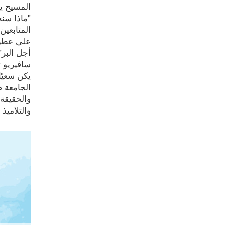
المسيح يج
"ماذا سنخ
المتابعي
على عطية
أجل البر"
سافيريو ت
يكن سعيًا
الجامعة 
والحقيقة
والتلاميذ ا