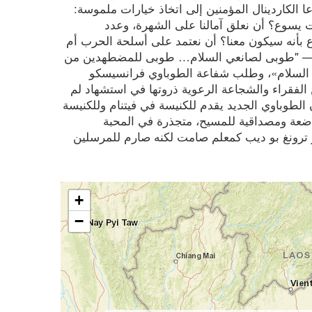
 الكاردينال المؤمنين إلى اتخاذ خيارات ملموسة:
وت يسوع؟ أن نعلق آمالنا على الشهرة، وعدد
 بأنه سيكون معنا؟ أن نعتمد على أسلحة الحرب أم
ات" — "طوبى لصانعي السلام… طوبى للمضطهدين من
«أم السلام»، وطلب شفاعة الطوباوي فرانسيسكو
ن الفقراء والشجاعة الرعوية ذروتها في استشهاد لم
 الطوباوي الجديد يقدم للكنيسة في فيتنام وللكنيسة
واضعة ومصداقية للمسيح، متجذرة في المحبة
 ترونغ بو ديب كمعلم صامت لكنه صارم للمرسلين
+
−