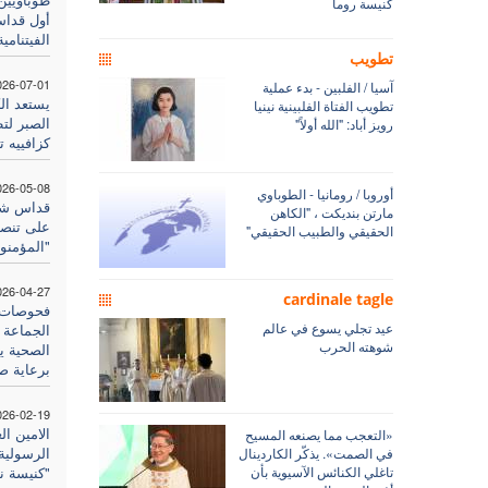
كنيسة روما
أول قداس
الفيتنامية
تطويب
026-07-01
آسيا / الفلبين - بدء عملية
يستعد الك
تطويب الفتاة الفلبينية نينيا
الصبر لت
رويز أباد: "الله أولاً"
كزافييه ت
026-05-08
أوروبا / رومانيا - الطوباوي
قداس شكر
مارتن بنديكت ، "الكاهن
على تنصيب
الحقيقي والطبيب الحقيقي"
"المؤمنو
026-04-27
cardinale tagle
فحوصات ط
عيد تجلي يسوع في عالم
الجماعة 
شوهته الحرب
الصحية يت
برعاية ص
026-02-19
الامين ال
«التعجب مما يصنعه المسيح
الرسولية 
في الصمت». يذكّر الكاردينال
تاغلي الكنائس الآسيوية بأن
"كنيسة نق