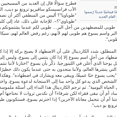
فطرح سؤالًا قال إن العديد من المسيحيين
2
الأب فرانسيسكو سافيريو ترونغ بو ديب، ال
ًا فيتناميًا جديدًا رُسموا
"طوباويا"؟ أليس من المنطقي أكثر أن نصف 
 العام الجديد
طوبى للمضطهدين من أجل البر… طوبى لكم عندما يشتمونكم ويضط
لبر واسم يسوع هم طوبى لهم لأنهم، رغم رفض العالم لهم، سيكا
طوبى".
لمنطلق، شدد الكاردينال على أن الاضطهاد لا يصبح بركة إلا إذا كان
ضطهاد من أجل اسم يسوع إلا إذا كان ينتمي إلى يسوع، وليس إلى 
 يوحنا الذي أُعلن في الليتورجيا، ذكّر بأن يسوع "اختارنا لأننا نن
التي ينشرها العالم، ولأننا متحدون به حتى عندما يكون ذلك خطيرًا
"يحب يسوع حبًا عميقًا، ويبقى معه ويشارك في اضطهاده". وهكذا،
 "الشخص الذي يدعو كل واحد منا إلى الاستجابة لدعوة يسوع، واخ
لحياة اليومية". ثم ترجم الكاردينال هذا النداء إلى أسئلة ملموسة 
اد أم أن نبقى فقراء لكن شرفاء؟ أن نكدس ثروات لا نحتاجها أم 
حتنا أم أن نتحمل معاناة الآخرين؟ إذا اخترتم يسوع، فستكونون 
رونغ بو ديب".
 الثاني من العظة، أوضح مفهوم الاستشهاد، مذكّرًا بمعناه المسيح