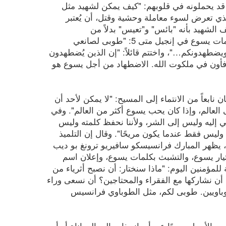
 قد يحملونه في قلوبهم: "كيف يمكن لشهيد مثل
ذي تعرض لسوء معاملة وحشية وقتل، أن يُعتبر
الشهيد بأنه "بائس" و"تعيس" بدلاً من
"طوباوي"؟». للإجابة على ذلك، عاد إلى كلمات يسوع في إنجيل متى 5: "طوبى لصانعي
هدونكم…"، واختتم قائلاً: "إن الذين يُضطهدون
فأون في ملكوت الله. الاضطهاد من أجل يسوع هو
 نابعاً من الانتماء إلى المسيح: "لا يمكن لأحد أن
العالم، وإذا كان يحب يسوع أكثر من العالم". وفي
تمي إليه وليس إلى الشر، ولأننا نحفظ كلمته وليس
 وليس فقط عندما يكون مريحًا". وقال إن التلميذ
 يظهر المبارك فرانسيسكو سافيريو ترونغ بو ديب
تيار يسوع، والتشبث بكلمات يسوع، وإعلان اسم
للمؤمنين اليوم: "ماذا سنختار: أن نصبح أثرياء من
أن نشاركها مع الفقراء والمحتاجين؟ أن نسعى وراء
طوباويين. طوبى لكم، مثل الطوباوي فرانسيس
ي الأصيل، بعيدًا عن أي انجذاب إلى المعاناة أو أي