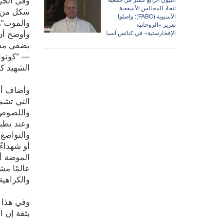
اتحاد المجالس الأسقفية
شكل من أش
الآسيوية (FABC): واصلوا
تعزيز «الروحانية
وأوضح أن
الإفخارستية» في كنائس آسيا
يضفي مصدا
— "كونوا
الشهيد ك
وأضاف أن 
التي تشم
واللصوص و
وعند تطبي
والتواضع 
أو شهداءً
الموضة أم
عالمًا م
والكراهية
وفي هذا ا
بثقة إن ا