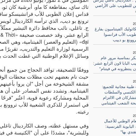
 للتطويب على الأراضي
تاك ساي، بمقاطعة كا ماو، أبرشية كان ثو،
قداس إعلان الطوبى للأب فرانشيسكو سافي
ترونغ بو ديب، الذي ترأسه الكاردينال لويس
2
ج. تاغلي، نائب محافظ دائرة التبشير ممثّلاً ا
اثوليك الفيتناميون بفارغ
الرابع عشر. وقد خص
طويب الأب فرانسوا
روونغ بو دييب
đại» (التعليم والعصر) الفيتنامية، وهي الص
الرسمية لوزارة التعليم والتدريب، تقريرًا 
2
وسائل الإعلام الوطنية التي غطت الحدث ب
 بمناسبة مرور عام
 البابا لاون الرابع عشر:
ن ينتظرونه في فيتنام"
ووفقًا للصحيفة، توافد الحجاج من جميع أنح
حيث نام بعضهم تحت مظلات محطات الوقود
2
مشقة الشيخوخة من أجل "ان يروا بأعينهم" 
بية مجانية للجميع:
الفيتنامية. وتشدد نفس المصادر على أن ه
الكنسي والسلطات
المحلية ومشاركة رعوية قوية، اعتُبر "فرحًا 
شاركان في الالتزام
حة الشعب الفيتنامي
في استمرار للذكرى الشعبية للأب تروونغ 
رعيته.
2
عام الوطني للأعمال
وفي مستهل عظته، وصف الكاردينال تاغلي ال
البابوية الفرنسية:
تدي بها"
وللبشرية"، مشددًا على أن "الكنيسة في فيت