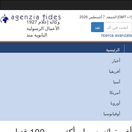
 أغسطس 2026 [GMT +1]
1927 وكالة إعلام
تقد
الأعمال الرسولية
البابوية منذ
ricerca avanz
الرئيسية
أخبار
من نحن
أفريقيا
اتصل
آسيا
أمريكا
أوروبا
أوقيانوسيا
أفريقيا/نيجيريا - أكثر من 100 قتيل