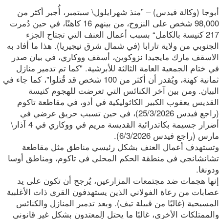
جا (وكالة فيدس) – ”منذ شهرايلول\ سبتمبر، أُجبر أكثر من
98,000 شخص على النزوح، من بينهم 16 كاهنًا، في حين دُمرت
217 كنيسة بالكامل“ بسبب أعمال العنف التي تجتاح الجزء
نوبي من ولاية تارابا (في شمال شرق نيجيريا). هذا ما أفاد به
اسقف مارك مايجيدا نزوكوين، أسقف ووكاري، في بيان صدر
ختام الجمعية العامة الثالثة للأبرشية. "كما تم تدمير منازل
ثمانية كهنة، ويُقدر أن أكثر من 100 شخص قد قُتلوا"، كما جاء في
بيان. ومن بين آخر الكنائس التي تعرضت للهجوم كنيسة
قديس يعقوب الكبير الكاثوليكية في أدو، في مقاطعة تاكوم
(راجع فيدس 25/3/2026)، في حين تسبب حريق عرضي في
أضرار جسيمة بكاتدرائية القديسة مريم في ووكاري في 4 آذار\
س (راجع فيدس 6/3/2026).
ستهدف أعمال العنف بشكل رئيسي مناطق مثل مقاطعة
انشانجي في منطقة الحكم المحلي في تاكوم، ومناطق أوسا
نغا.
ها هجمات ضد مجتمعات المزارعين، يُرجح أن تكون على يد
ابات من رعاة الفولاني الذين يستهدفون القرى ذات الأغلبية
سيحية (غالبًا من قبيلة تيف). وبعد تدمير المنازل والكنائس
ممتلكات الأخرى، غالبًا ما يحتل المعتدون بشكل غير قانوني