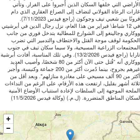
راضي التي خلفها السكان الذين أُجبروا على الفرار. وتأتي
رات الرعاة الفولاني لتضاف إلى الصراع العقاري الذي دام
نًا بين شعبي تيف وجوكون (راجع فيدس 7/11/2023).
في 12 شباط\ فبراير من هذا العام، نزل رجال الدين في أبرشيتي
كاري وجالينغو إلى الشوارع للمطالبة بتدخل فوري من جانب
حكومة لوقف موجة القتل والاختطاف والتدمير التي تضرب
مجتمعات الزراعية المسيحية، ولا سيما سكان تيف في جنوب
تارابا (راجع فيدس 13/2/2026). وفي تلك المناسبة، أفادت أبرشية
ووكاري أنه ”قُتل حتى الآن أكثر من 80 شخصًا، وأصيب العديد
غيرهم بجروح، بينما دُمرت أكثر من 200 جماعة وكنيسة، وأُجبر
أكثر من 90 ألف مسيحي على مغادرة منازلهم". وبعد أقل من
ثة أشهر بقليل، ارتفعت هذه الأرقام، على الرغم من النداءات
لحة الموجهة إلى السلطات لإعادة استتباب الأوضاع الأمنية
ان المناطق المتضررة. (ل.م.) (وكالة فيدس 11/5/2026)
+
−