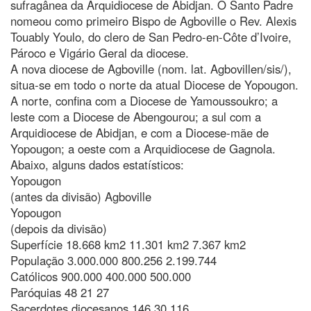
sufragânea da Arquidiocese de Abidjan. O Santo Padre
nomeou como primeiro Bispo de Agboville o Rev. Alexis
Touably Youlo, do clero de San Pedro-en-Côte d’Ivoire,
Pároco e Vigário Geral da diocese.
A nova diocese de Agboville (nom. lat. Agbovillen/sis/),
situa-se em todo o norte da atual Diocese de Yopougon.
A norte, confina com a Diocese de Yamoussoukro; a
leste com a Diocese de Abengourou; a sul com a
Arquidiocese de Abidjan, e com a Diocese-mãe de
Yopougon; a oeste com a Arquidiocese de Gagnola.
Abaixo, alguns dados estatísticos:
Yopougon
(antes da divisão) Agboville
Yopougon
(depois da divisão)
Superfície 18.668 km2 11.301 km2 7.367 km2
População 3.000.000 800.256 2.199.744
Católicos 900.000 400.000 500.000
Paróquias 48 21 27
Sacerdotes diocesanos 146 30 116