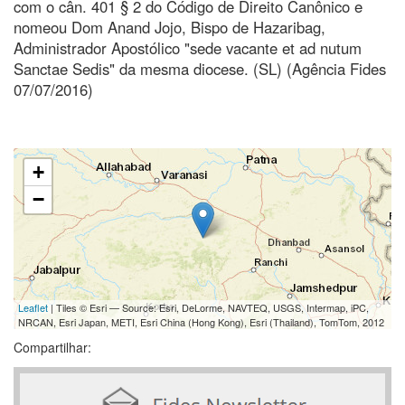
com o cân. 401 § 2 do Código de Direito Canônico e
nomeou Dom Anand Jojo, Bispo de Hazaribag,
Administrador Apostólico "sede vacante et ad nutum
Sanctae Sedis" da mesma diocese. (SL) (Agência Fides
07/07/2016)
+
−
Leaflet
| Tiles © Esri — Source: Esri, DeLorme, NAVTEQ, USGS, Intermap, iPC,
NRCAN, Esri Japan, METI, Esri China (Hong Kong), Esri (Thailand), TomTom, 2012
Compartilhar: