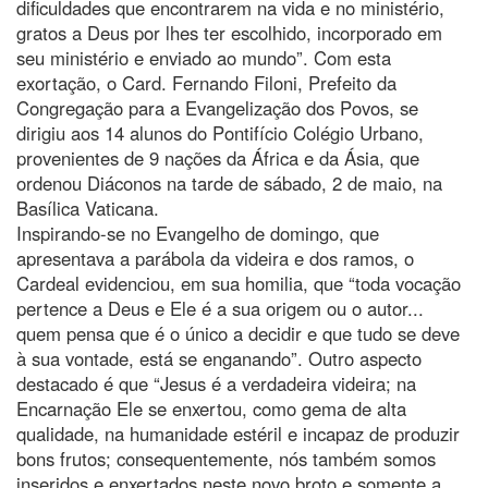
dificuldades que encontrarem na vida e no ministério,
gratos a Deus por lhes ter escolhido, incorporado em
seu ministério e enviado ao mundo”. Com esta
exortação, o Card. Fernando Filoni, Prefeito da
Congregação para a Evangelização dos Povos, se
dirigiu aos 14 alunos do Pontifício Colégio Urbano,
provenientes de 9 nações da África e da Ásia, que
ordenou Diáconos na tarde de sábado, 2 de maio, na
Basílica Vaticana.
Inspirando-se no Evangelho de domingo, que
apresentava a parábola da videira e dos ramos, o
Cardeal evidenciou, em sua homilia, que “toda vocação
pertence a Deus e Ele é a sua origem ou o autor...
quem pensa que é o único a decidir e que tudo se deve
à sua vontade, está se enganando”. Outro aspecto
destacado é que “Jesus é a verdadeira videira; na
Encarnação Ele se enxertou, como gema de alta
qualidade, na humanidade estéril e incapaz de produzir
bons frutos; consequentemente, nós também somos
inseridos e enxertados neste novo broto e somente a