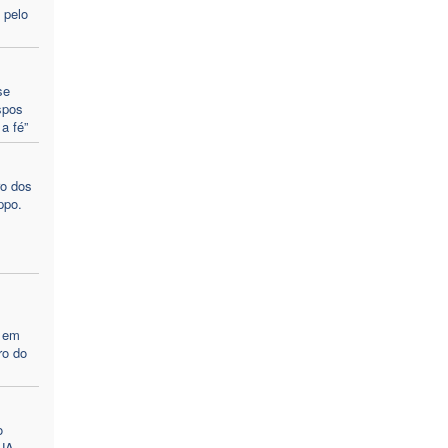
 pelo
se
spos
a fé”
ro dos
ppo.
s em
ro do
o
EUA