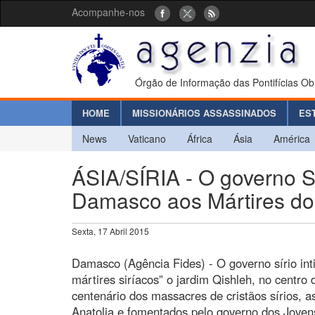
Acompanhe-nos
Órgão de Informação das Pontifícias Ob
HOME
MISSIONÁRIOS ASSASSINADOS
ES
News
Vaticano
África
Ásia
América
ÁSIA/SÍRIA - O governo S
Damasco aos Mártires do 
Sexta, 17 Abril 2015
Damasco (Agência Fides) - O governo sírio int
mártires siríacos” o jardim Qishleh, no cent
centenário dos massacres de cristãos sírios, a
Anatolia e fomentados pelo governo dos Joven