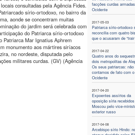
facções curdas armadas
 locais consultadas pela Agência Fides.
Ocidente
triarcado sírio-ortodoxo, no bairro da
uma, aonde se concentram muitas
2017-05-03
nominação do jardim será celebrada com
Patriarca sírio-ortodoxo 
ticipação do Patriarca sírio-ortodoxo
reconcilia com quatro bi
que o acusaram de “trair 
io Patriarca Mar Ignatius Aphrem
 um monumento aos mártires siríacos
2017-04-22
zira, no nordeste, disputada pelo
Quatro anos do sequest
mações militares curdas. (GV) (Agência
dois metropolitas de Ale
Os seus patriarcas: não
contamos de fato com o
Ocidente
2017-04-20
Expoentes assírios da
oposição síria recebido
Moscou pelo vice-minist
exterior russo
2017-04-08
Arcebispo sírio Hindo: n
ataque decidido pelos 