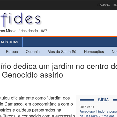
ITALIANO
EN
ras Missionárias desde 1927
TATÍSTICAS
Europa
Oceania
Atos da Santa Sé
Nomeações
Ne
írio dedica um jardim no centro d
Genocídio assírio
itulou oficialmente como “Jardim dos
SÍRIA
ro de Damasco, em concomitância com o
2017-05-11
ssírios e caldeus perpetrados na
Arcebispo Hindo: a popu
s Turcos, e conhecido com a expressão
de Hassakè vítima das