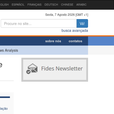
GLISH
ESPAÑOL
FRANÇAIS
DEUTSCH
CHINESE
ARABIC
Sexta, 7 Agosto 2026 [GMT +1]
Vá!
busca avançada
sobre nós
contatos
ws Analysis
e
lação