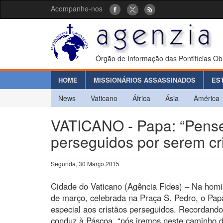
Acompanhe-nos
Órgão de Informação das Pontifícias Ob
HOME
MISSIONÁRIOS ASSASSINADOS
ES
News
Vaticano
África
Ásia
América
VATICANO - Papa: “Pense
perseguidos por serem cri
Segunda, 30 Março 2015
Cidade do Vaticano (Agência Fides) – Na hom
de março, celebrada na Praça S. Pedro, o Pa
especial aos cristãos perseguidos. Recordan
conduz à Páscoa, “nós iremos neste caminho d