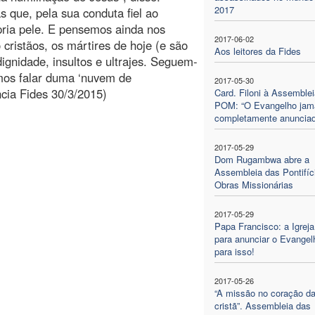
2017
que, pela sua conduta fiel ao
ria pele. E pensemos ainda nos
2017-06-02
cristãos, os mártires de hoje (e são
Aos leitores da Fides
gnidade, insultos e ultrajes. Seguem-
mos falar duma ‘nuvem de
2017-05-30
ncia Fides 30/3/2015)
Card. Filoni à Assemblei
POM: “O Evangelho jam
completamente anunciad
2017-05-29
Dom Rugambwa abre a
Assembleia das Pontifíc
Obras Missionárias
2017-05-29
Papa Francisco: a Igreja
para anunciar o Evangel
para isso!
2017-05-26
“A missão no coração da
cristã”. Assembleia das