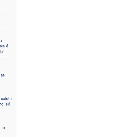
a
ais é
o”
ias
 existe
ho, só
 fé