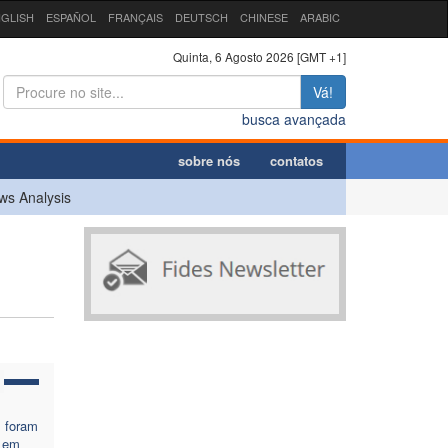
GLISH
ESPAÑOL
FRANÇAIS
DEUTSCH
CHINESE
ARABIC
Quinta, 6 Agosto 2026 [GMT +1]
Vá!
busca avançada
sobre nós
contatos
ws Analysis
s foram
 em