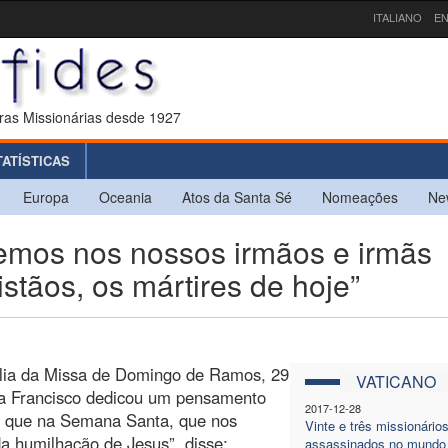
ITALIANO
EN
ras Missionárias desde 1927
TATÍSTICAS
Europa
Oceania
Atos da Santa Sé
Nomeações
Ne
mos nos nossos irmãos e irmãs
stãos, os mártires de hoje”
ilia da Missa de Domingo de Ramos, 29
VATICANO
pa Francisco dedicou um pensamento
2017-12-28
do que na Semana Santa, que nos
Vinte e três missionário
a humilhação de Jesus”, disse:
assassinados no mundo