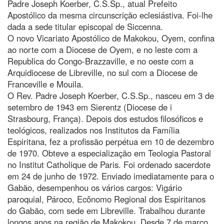
Padre Joseph Koerber, C.S.Sp., atual Prefeito
Apostólico da mesma circunscrição eclesiástiva. Foi-lhe
dada a sede titular episcopal de Siccenna.
O novo Vicariato Apostólico de Makokou, Oyem, confina
ao norte com a Diocese de Oyem, e no leste com a
Republica do Congo-Brazzaville, e no oeste com a
Arquidiocese de Libreville, no sul com a Diocese de
Franceville e Mouila.
O Rev. Padre Joseph Koerber, C.S.Sp., nasceu em 3 de
setembro de 1943 em Sierentz (Diocese de i
Strasbourg, França). Depois dos estudos filosóficos e
teológicos, realizados nos Institutos da Família
Espiritana, fez a profissão perpétua em 10 de dezembro
de 1970. Obteve a especialização em Teologia Pastoral
no Institut Catholique de Paris. Foi ordenado sacerdote
em 24 de junho de 1972. Enviado imediatamente para o
Gabão, desempenhou os vários cargos: Vigário
paroquial, Pároco, Ecônomo Regional dos Espiritanos
do Gabão, com sede em Libreville. Trabalhou durante
longos anos na região de Makokou. Desde 7 de março