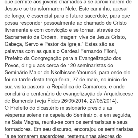
que permite aos jovens chamados a se aproximarem de
Jesus e se transformarem Nele. Este caminho, apesar
de longo, é essencial para o futuro sacerdote, para que
possa responder pessoalmente ao chamado de Cristo
livremente e com convicção e se tornar, através do
Sacramento da Ordem, imagem viva de Jesus Cristo,
Cabeça, Servo e Pastor da Igreja.” Estas são as
palavras com as quais o Cardeal Fernando Filoni,
Prefeito da Congregação para a Evangelização dos
Povos, dirigiu aos cerca de 120 seminaristas do
Seminário Maior de Nkolbisson-Yaoundé, para onde ele
foi na tarde desta terça-feira, 27 de maio, no início de
sua visita pastoral a República de Camarões, e onde
concluirá o centenário de evangelização da Arquidiocese
de Bamenda (veja Fides 26/05/2014, 27/05/2014).
O Prefeito do dicastério missionário presidiu as
vésperas solene na capela do Seminário, e em seguida,
na Sala Magna, reuniu-se com os seminaristas e seus
formadores. Em seu discurso, encorajou os seminaristas
"a se tornarem sacerdotes, testemunhas alegres do